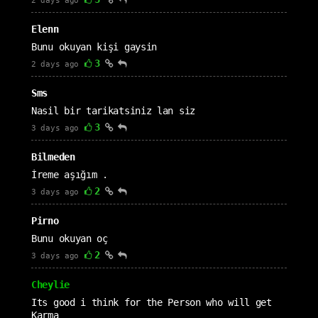
2 days ago
Elenn
Bunu okuyan kişi gaysin
3
2 days ago
Sms
Nasil bir tarikatsiniz lan siz
3
3 days ago
Bilmeden
İreme aşığım .
2
3 days ago
Pirno
Bunu okuyan oç
2
3 days ago
Cheylie
Its good i think for the Person who will get
Karma