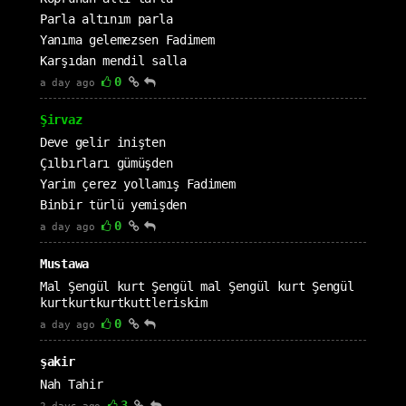
Parla altınım parla
Yanıma gelemezsen Fadimem
Karşıdan mendil salla
0
a day ago
Şirvaz
Deve gelir inişten
Çılbırları gümüşden
Yarim çerez yollamış Fadimem
Binbir türlü yemişden
0
a day ago
Mustawa
Mal Şengül kurt Şengül mal Şengül kurt Şengül
kurtkurtkurtkuttleriskim
0
a day ago
şakir
Nah Tahir
3