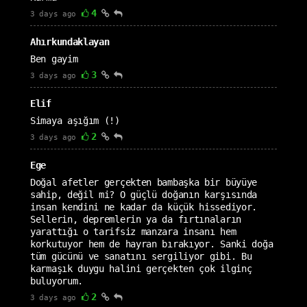
4
3 days ago
Ahırkundaklayan
Ben gayim
3
3 days ago
Elif
Simaya aşığım (!)
2
3 days ago
Ege
Doğal afetler gerçekten bambaşka bir büyüye
sahip, değil mi? O güçlü doğanın karşısında
insan kendini ne kadar da küçük hissediyor.
Sellerin, depremlerin ya da fırtınaların
yarattığı o tarifsiz manzara insanı hem
korkutuyor hem de hayran bırakıyor. Sanki doğa
tüm gücünü ve sanatını sergiliyor gibi. Bu
karmaşık duygu halini gerçekten çok ilginç
buluyorum.
2
3 days ago