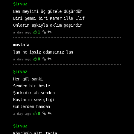
Şirvaz
Ben meylimi üç güzele düşürdüm
Biri Şemsi biri Kamer ille Elif
Onların aşkıyla aklım şaşırdım
1
a day ago
mustafa
lan ne işsiz adamsınız lan
0
a day ago
Şirvaz
Her gül sanki
Senden bir beste
Şarkıdır ah senden
Kuşların seviştiği
Güllerden handan
0
a day ago
Şirvaz
Köprünün altı tarla