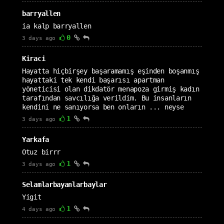
barryallen
ia kalp barryallen
0
3 days ago
Kiraci
Hayatta hiçbirşey başaramamış eşinden boşanmış
hayattaki tek kendi başarısı apartman
yöneticisi olan dikdatör menapoza girmiş kadın
tarafından savcılığa verildim. Bu insanların
kendini ne sanıyorsa ben onların ... neyse
1
3 days ago
Yarkafa
Otuz birrr
1
3 days ago
Selamlarbayanlarbaylar
Yigit
1
4 days ago