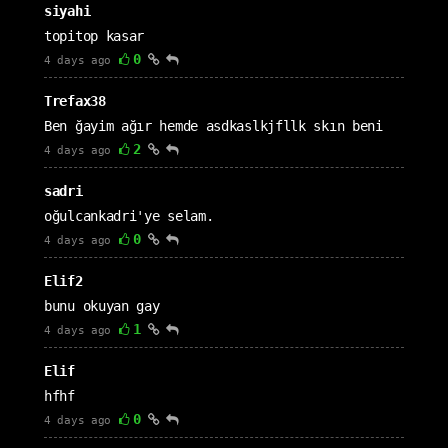
siyahi
topitop kasar
0
4 days ago
Trefax38
Ben ğayim ağır hemde asdkaslkjfllk skın beni
2
4 days ago
sadri
oğulcankadri'ye selam.
0
4 days ago
Elif2
bunu okuyan gay
1
4 days ago
Elif
hfhf
0
4 days ago