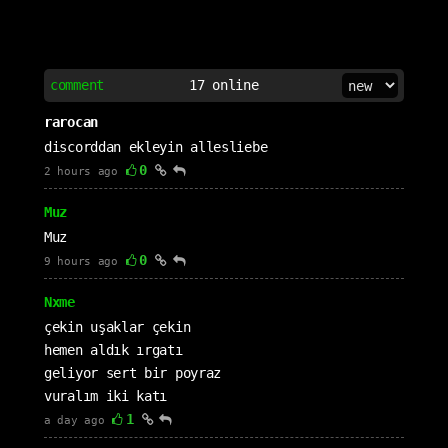
comment
17
online
rarocan
discorddan ekleyin allesliebe
0
2 hours ago
Muz
Muz
0
9 hours ago
Nxme
çekin uşaklar çekin
hemen aldık ırgatı
geliyor sert bir poyraz
vuralım iki katı
1
a day ago