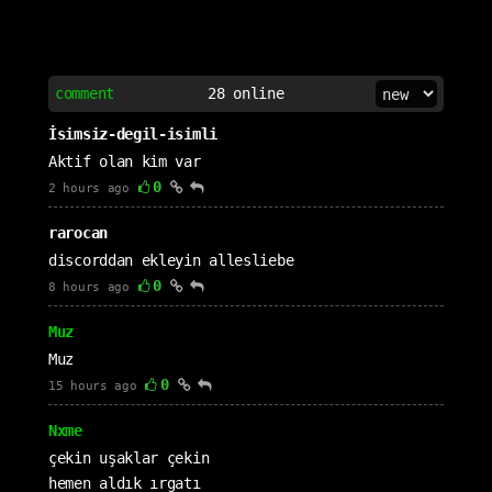
comment
28
online
İsimsiz-degil-isimli
Aktif olan kim var
0
2 hours ago
rarocan
discorddan ekleyin allesliebe
0
8 hours ago
Muz
Muz
0
15 hours ago
Nxme
çekin uşaklar çekin
hemen aldık ırgatı