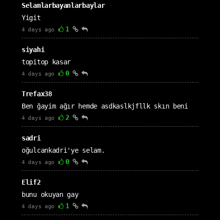
Selamlarbayanlarbaylar
Yigit
1
4 days ago
siyahi
topitop kasar
0
4 days ago
Trefax38
Ben ğayim ağır hemde asdkaslkjfllk skın beni
2
4 days ago
sadri
oğulcankadri'ye selam.
0
4 days ago
Elif2
bunu okuyan gay
1
4 days ago