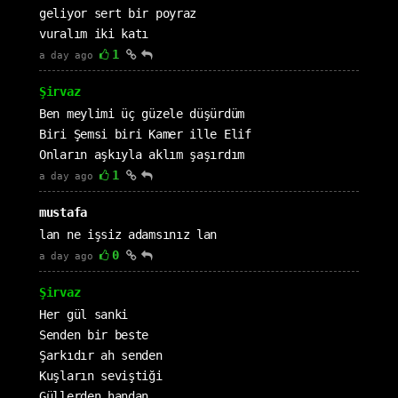
geliyor sert bir poyraz
vuralım iki katı
1
a day ago
Şirvaz
Ben meylimi üç güzele düşürdüm
Biri Şemsi biri Kamer ille Elif
Onların aşkıyla aklım şaşırdım
1
a day ago
mustafa
lan ne işsiz adamsınız lan
0
a day ago
Şirvaz
Her gül sanki
Senden bir beste
Şarkıdır ah senden
Kuşların seviştiği
Güllerden handan