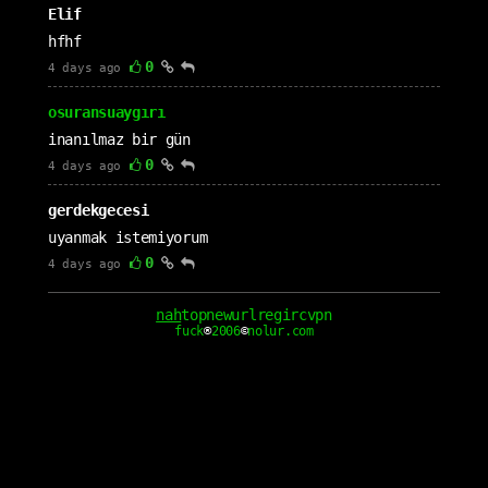
Elif
hfhf
0
4 days ago
osuransuaygırı
inanılmaz bir gün
0
4 days ago
gerdekgecesi
uyanmak istemiyorum
0
4 days ago
cloudagiren
nah
top
new
url
reg
irc
vpn
fuck
®
2006
©
nolur.com
buluta girsin
1
4 days ago
Kaan
hayata nah cektim
0
5 days ago