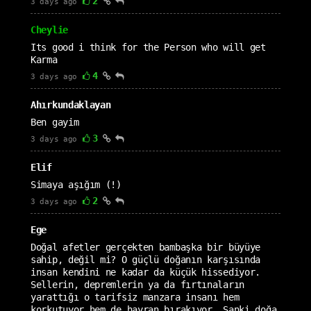
2
3 days ago
Cheylie
Its good i think for the Person who will get
Karma
4
3 days ago
Ahırkundaklayan
Ben gayim
3
3 days ago
Elif
Simaya aşığım (!)
2
3 days ago
Ege
Doğal afetler gerçekten bambaşka bir büyüye
sahip, değil mi? O güçlü doğanın karşısında
insan kendini ne kadar da küçük hissediyor.
Sellerin, depremlerin ya da fırtınaların
yarattığı o tarifsiz manzara insanı hem
korkutuyor hem de hayran bırakıyor. Sanki doğa