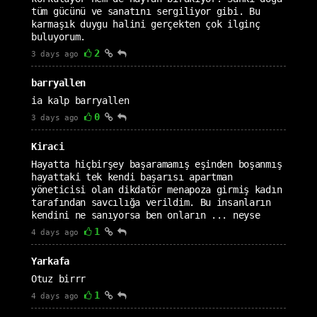
tüm gücünü ve sanatını sergiliyor gibi. Bu
karmaşık duygu halini gerçekten çok ilginç
buluyorum.
2
3 days ago
barryallen
ia kalp barryallen
0
3 days ago
Kiraci
Hayatta hiçbirşey başaramamış eşinden boşanmış
hayattaki tek kendi başarısı apartman
yöneticisi olan dikdatör menapoza girmiş kadın
tarafından savcılığa verildim. Bu insanların
kendini ne sanıyorsa ben onların ... neyse
1
4 days ago
Yarkafa
Otuz birrr
1
4 days ago