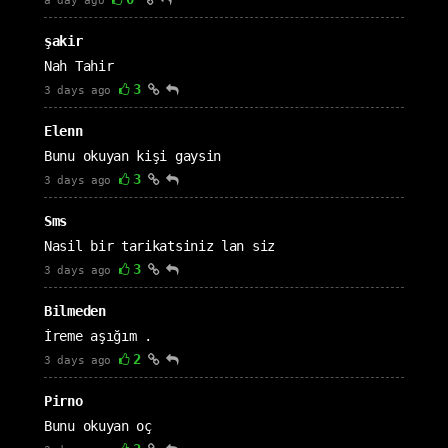
a day ago
şakir
Nah Tahir
3
3 days ago
Elenn
Bunu okuyan kişi gaysin
3
3 days ago
Sms
Nasil bir tarikatsiniz lan siz
3
3 days ago
Bilmeden
İreme aşığım .
2
3 days ago
Pirno
Bunu okuyan oç