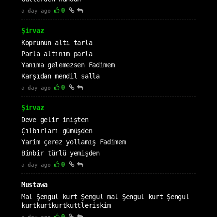
0
a day ago
Şirvaz
Köprünün altı tarla
Parla altınım parla
Yanıma gelemezsen Fadimem
Karşıdan mendil salla
0
a day ago
Şirvaz
Deve gelir inişten
Çılbırları gümüşden
Yarim çerez yollamış Fadimem
Binbir türlü yemişden
0
a day ago
Mustawa
Mal Şengül kurt Şengül mal Şengül kurt Şengül
kurtkurtkurtkuttleriskim
0