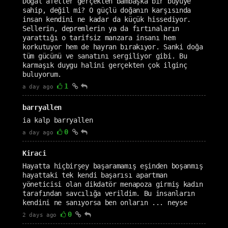
Doğal afetler gerçekten bambaşka bir büyüye
sahip, değil mi? O güçlü doğanın karşısında
insan kendini ne kadar da küçük hissediyor.
Sellerin, depremlerin ya da fırtınaların
yarattığı o tarifsiz manzara insanı hem
korkutuyor hem de hayran bırakıyor. Sanki doğa
tüm gücünü ve sanatını sergiliyor gibi. Bu
karmaşık duygu halini gerçekten çok ilginç
buluyorum.
1
a day ago
barryallen
ia kalp barryallen
0
a day ago
Kiraci
Hayatta hiçbirşey başaramamış eşinden boşanmış
hayattaki tek kendi başarısı apartman
yöneticisi olan dikdatör menapoza girmiş kadın
tarafından savcılığa verildim. Bu insanların
kendini ne sanıyorsa ben onların ... neyse
0
2 days ago