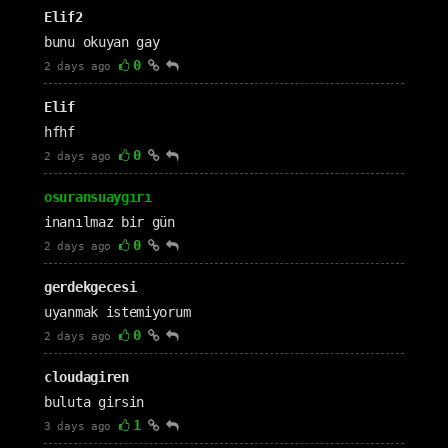
Elif2
bunu okuyan gay
0
2 days ago
Elif
hfhf
0
2 days ago
osuransuaygırı
inanılmaz bir gün
0
2 days ago
gerdekgecesi
uyanmak istemiyorum
0
2 days ago
cloudagiren
buluta girsin
1
3 days ago