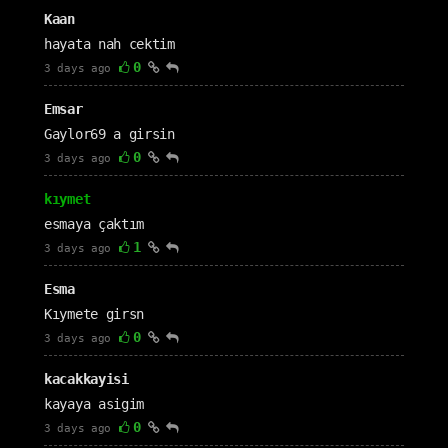
Kaan
hayata nah cektim
0
3 days ago
Emsar
Gaylor69 a girsin
0
3 days ago
kıymet
esmaya çaktım
1
3 days ago
Esma
Kıymete girsn
0
3 days ago
kacakkayisi
kayaya asigim
0
3 days ago