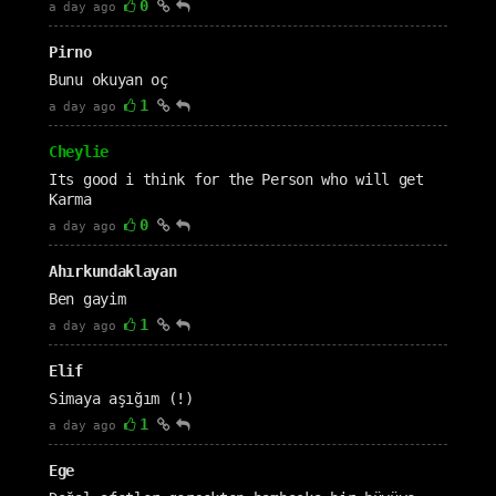
0
a day ago
Pirno
Bunu okuyan oç
1
a day ago
Cheylie
Its good i think for the Person who will get
Karma
0
a day ago
Ahırkundaklayan
Ben gayim
1
a day ago
Elif
Simaya aşığım (!)
1
a day ago
Ege