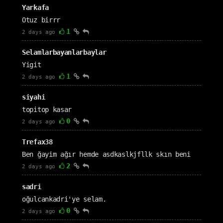
Yarkafa
Otuz birrr
1
2 days ago
Selamlarbayanlarbaylar
Yigit
1
2 days ago
siyahi
topitop kasar
0
2 days ago
Trefax38
Ben ğayim ağır hemde asdkaslkjfllk skın beni
2
2 days ago
sadri
oğulcankadri'ye selam.
0
2 days ago