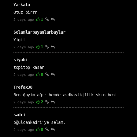
Yarkafa
Otuz birrr
1
2 days ago
Selamlarbayanlarbaylar
Yigit
1
2 days ago
siyahi
topitop kasar
0
2 days ago
Trefax38
Ben ğayim ağır hemde asdkaslkjfllk skın beni
2
2 days ago
sadri
oğulcankadri'ye selam.
0
2 days ago