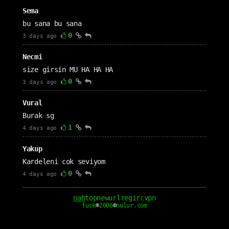
Sema
bu sana bu sana
0
3 days ago
Necmi
size girsin MU HA HA HA
0
3 days ago
Vural
Burak sg
1
4 days ago
Yakup
Kardeleni cok seviyom
0
4 days ago
cm1111
nah
top
new
url
reg
irc
vpn
fuck
®
2006
©
nolur.com
Seni çok seviyorum nah seven sevgilim
0
4 days ago