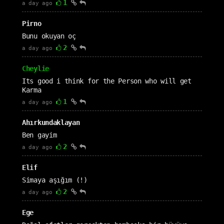
1
a day ago
Pirno
Bunu okuyan oç
2
a day ago
Cheylie
Its good i think for the Person who will get
Karma
1
a day ago
Ahırkundaklayan
Ben gayim
2
a day ago
Elif
Simaya aşığım (!)
2
a day ago
Ege