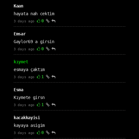
Kaan
hayata nah cektim
0
3 days ago
Emsar
Gaylor69 a girsin
0
3 days ago
kıymet
esmaya çaktım
1
3 days ago
Esma
Kıymete girsn
1
3 days ago
kacakkayisi
kayaya asigim
0
3 days ago