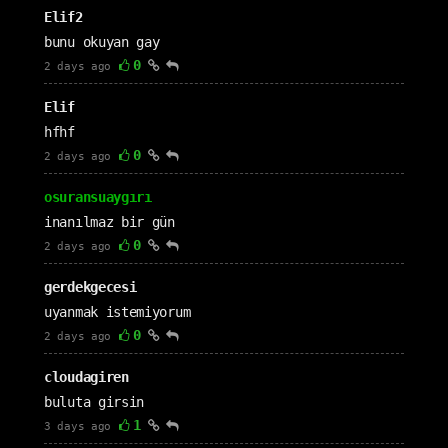
Elif2
bunu okuyan gay
0
2 days ago
Elif
hfhf
0
2 days ago
osuransuaygırı
inanılmaz bir gün
0
2 days ago
gerdekgecesi
uyanmak istemiyorum
0
2 days ago
cloudagiren
buluta girsin
1
3 days ago