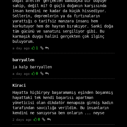
Doğal afetler gerçekten bambaşka bir büyüye
sahip, değil mi? O güçlü doğanın karşısında
insan kendini ne kadar da küçük hissediyor.
Sellerin, depremlerin ya da fırtınaların
yarattığı o tarifsiz manzara insanı hem
korkutuyor hem de hayran bırakıyor. Sanki doğa
tüm gücünü ve sanatını sergiliyor gibi. Bu
karmaşık duygu halini gerçekten çok ilginç
buluyorum.
1
a day ago
barryallen
ia kalp barryallen
0
a day ago
Kiraci
Hayatta hiçbirşey başaramamış eşinden boşanmış
hayattaki tek kendi başarısı apartman
yöneticisi olan dikdatör menapoza girmiş kadın
tarafından savcılığa verildim. Bu insanların
kendini ne sanıyorsa ben onların ... neyse
0
2 days ago