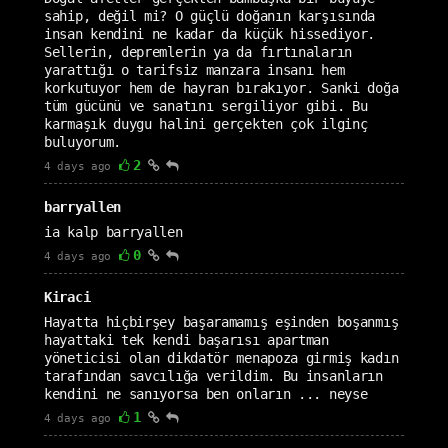
sahip, değil mi? O güçlü doğanın karşısında
insan kendini ne kadar da küçük hissediyor.
Sellerin, depremlerin ya da fırtınaların
yarattığı o tarifsiz manzara insanı hem
korkutuyor hem de hayran bırakıyor. Sanki doğa
tüm gücünü ve sanatını sergiliyor gibi. Bu
karmaşık duygu halini gerçekten çok ilginç
buluyorum.
2
4 days ago
barryallen
ia kalp barryallen
0
4 days ago
Kiraci
Hayatta hiçbirşey başaramamış eşinden boşanmış
hayattaki tek kendi başarısı apartman
yöneticisi olan dikdatör menapoza girmiş kadın
tarafından savcılığa verildim. Bu insanların
kendini ne sanıyorsa ben onların ... neyse
1
4 days ago