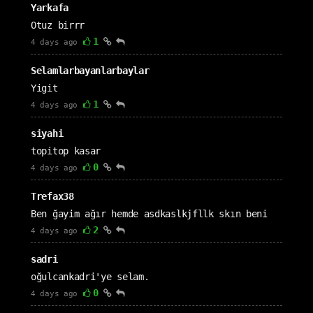
Yarkafa
Otuz birrr
1
4 days ago
Selamlarbayanlarbaylar
Yigit
1
4 days ago
siyahi
topitop kasar
0
4 days ago
Trefax38
Ben ğayim ağır hemde asdkaslkjfllk skın beni
2
4 days ago
sadri
oğulcankadri'ye selam.
0
4 days ago