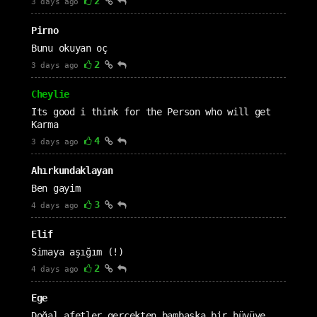
2
3 days ago
Pirno
Bunu okuyan oç
2
3 days ago
Cheylie
Its good i think for the Person who will get
Karma
4
3 days ago
Ahırkundaklayan
Ben gayim
3
4 days ago
Elif
Simaya aşığım (!)
2
4 days ago
Ege
Doğal afetler gerçekten bambaşka bir büyüye