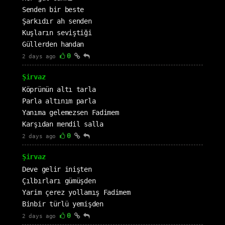
Senden bir beste
Şarkıdır ah senden
Kuşların seviştiği
Güllerden handan
0
2 days ago
Şirvaz
Köprünün altı tarla
Parla altınım parla
Yanıma gelemezsen Fadimem
Karşıdan mendil salla
0
2 days ago
Şirvaz
Deve gelir inişten
Çılbırları gümüşden
Yarim çerez yollamış Fadimem
Binbir türlü yemişden
0
2 days ago