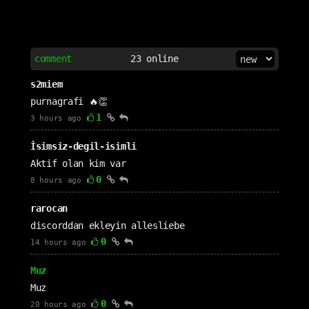
comment
23
online
s2miem
purnagrafi 🔥👏
1
3 hours ago
İsimsiz-degil-isimli
Aktif olan kim var
0
8 hours ago
rarocan
discorddan ekleyin allesliebe
0
14 hours ago
Muz
Muz
0
20 hours ago