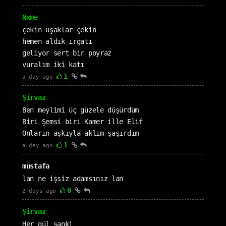
Nxme
çekin uşaklar çekin
hemen aldık ırgatı
geliyor sert bir poyraz
vuralım iki katı
1
a day ago
Şirvaz
Ben meylimi üç güzele düşürdüm
Biri Şemsi biri Kamer ille Elif
Onların aşkıyla aklım şaşırdım
1
a day ago
mustafa
lan ne işsiz adamsınız lan
0
2 days ago
Şirvaz
Her gül sanki