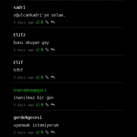
sadri
oğulcankadri'ye selam.
0
3 days ago
Elif2
bunu okuyan gay
0
3 days ago
Elif
hfhf
0
3 days ago
osuransuaygırı
inanılmaz bir gün
0
3 days ago
gerdekgecesi
uyanmak istemiyorum
0
3 days ago