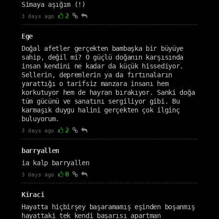
Simaya aşığım (!)
2
3 days ago
Ege
Doğal afetler gerçekten bambaşka bir büyüye
sahip, değil mi? O güçlü doğanın karşısında
insan kendini ne kadar da küçük hissediyor.
Sellerin, depremlerin ya da fırtınaların
yarattığı o tarifsiz manzara insanı hem
korkutuyor hem de hayran bırakıyor. Sanki doğa
tüm gücünü ve sanatını sergiliyor gibi. Bu
karmaşık duygu halini gerçekten çok ilginç
buluyorum.
2
3 days ago
barryallen
ia kalp barryallen
0
3 days ago
Kiraci
Hayatta hiçbirşey başaramamış eşinden boşanmış
hayattaki tek kendi başarısı apartman