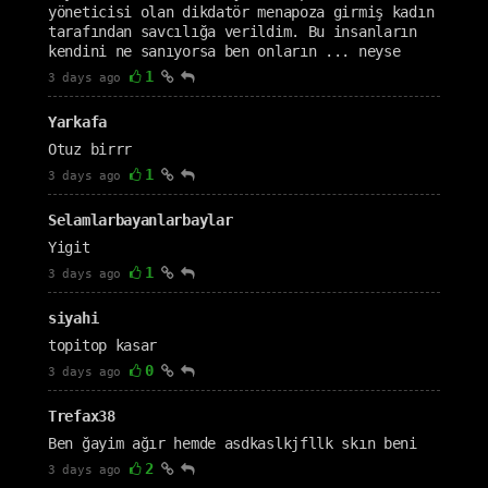
yöneticisi olan dikdatör menapoza girmiş kadın
tarafından savcılığa verildim. Bu insanların
kendini ne sanıyorsa ben onların ... neyse
1
3 days ago
Yarkafa
Otuz birrr
1
3 days ago
Selamlarbayanlarbaylar
Yigit
1
3 days ago
siyahi
topitop kasar
0
3 days ago
Trefax38
Ben ğayim ağır hemde asdkaslkjfllk skın beni
2
3 days ago