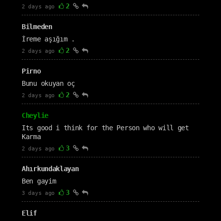
2
2 days ago
Bilmeden
İreme aşığım .
2
2 days ago
Pirno
Bunu okuyan oç
2
2 days ago
Cheylie
Its good i think for the Person who will get
Karma
3
2 days ago
Ahırkundaklayan
Ben gayim
3
3 days ago
Elif