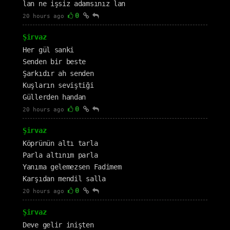
lan ne işsiz adamsınız lan
0
20 hours ago
Şirvaz
Her gül sanki
Senden bir beste
Şarkıdır ah senden
Kuşların seviştiği
Güllerden handan
0
20 hours ago
Şirvaz
Köprünün altı tarla
Parla altınım parla
Yanıma gelemezsen Fadimem
Karşıdan mendil salla
0
20 hours ago
Şirvaz
Deve gelir inişten