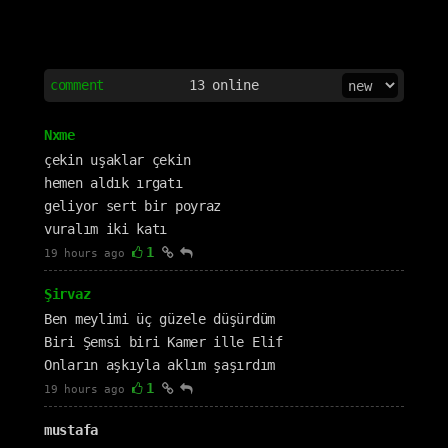
comment
13
online
Nxme
çekin uşaklar çekin
hemen aldık ırgatı
geliyor sert bir poyraz
vuralım iki katı
1
19 hours ago
Şirvaz
Ben meylimi üç güzele düşürdüm
Biri Şemsi biri Kamer ille Elif
Onların aşkıyla aklım şaşırdım
1
19 hours ago
mustafa