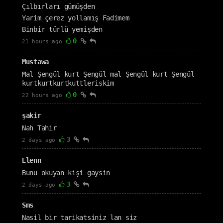
Çılbırları gümüşden
Yarim çerez yollamış Fadimem
Binbir türlü yemişden
0
21 hours ago
Mustawa
Mal Şengül kurt Şengül mal Şengül kurt Şengül
kurtkurtkurtkuttleriskim
0
22 hours ago
şakir
Nah Tahir
3
2 days ago
Elenn
Bunu okuyan kişi gaysin
3
2 days ago
Sms
Nasil bir tarikatsiniz lan siz