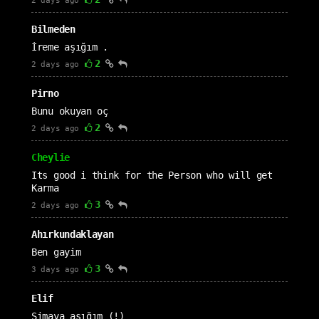
2 days ago
Bilmeden
İreme aşığım .
2
2 days ago
Pirno
Bunu okuyan oç
2
2 days ago
Cheylie
Its good i think for the Person who will get
Karma
3
2 days ago
Ahırkundaklayan
Ben gayim
3
3 days ago
Elif
Simaya aşığım (!)