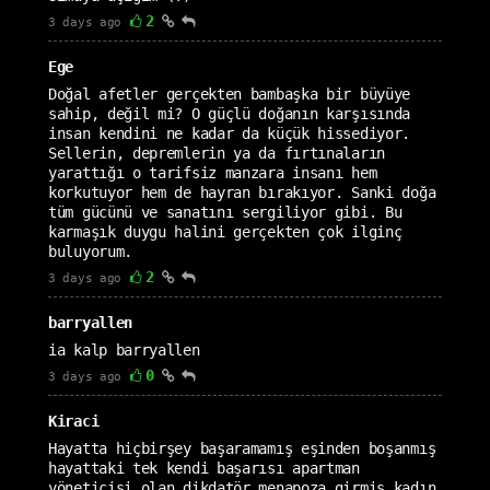
2
3 days ago
Ege
Doğal afetler gerçekten bambaşka bir büyüye
sahip, değil mi? O güçlü doğanın karşısında
insan kendini ne kadar da küçük hissediyor.
Sellerin, depremlerin ya da fırtınaların
yarattığı o tarifsiz manzara insanı hem
korkutuyor hem de hayran bırakıyor. Sanki doğa
tüm gücünü ve sanatını sergiliyor gibi. Bu
karmaşık duygu halini gerçekten çok ilginç
buluyorum.
2
3 days ago
barryallen
ia kalp barryallen
0
3 days ago
Kiraci
Hayatta hiçbirşey başaramamış eşinden boşanmış
hayattaki tek kendi başarısı apartman
yöneticisi olan dikdatör menapoza girmiş kadın