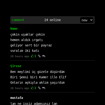
comment
24
online
Nxme
çekin uşaklar çekin
hemen aldık ırgatı
geliyor sert bir poyraz
vuralım iki katı
1
20 hours ago
Şirvaz
Ben meylimi üç güzele düşürdüm
Biri Şemsi biri Kamer ille Elif
Onların aşkıyla aklım şaşırdım
1
20 hours ago
mustafa
lan ne işsiz adamsınız lan