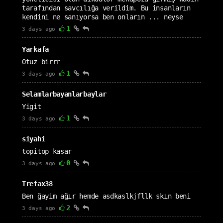
tarafından savcılığa verildim. Bu insanların
kendini ne sanıyorsa ben onların ... neyse
1
3 days ago
Yarkafa
Otuz birrr
1
3 days ago
Selamlarbayanlarbaylar
Yigit
1
3 days ago
siyahi
topitop kasar
0
3 days ago
Trefax38
Ben ğayim ağır hemde asdkaslkjfllk skın beni
2
3 days ago