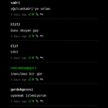
sadri
oğulcankadri'ye selam.
0
3 days ago
Elif2
bunu okuyan gay
0
3 days ago
Elif
hfhf
0
3 days ago
osuransuaygırı
inanılmaz bir gün
0
3 days ago
gerdekgecesi
uyanmak istemiyorum
0
3 days ago