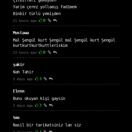
Çılbırları gümüşden
Yarim çerez yollamış Fadimem
Binbir türlü yemişden
0
21 hours ago
Mustawa
Mal Şengül kurt Şengül mal Şengül kurt Şengül
kurtkurtkurtkuttleriskim
0
23 hours ago
şakir
Nah Tahir
3
2 days ago
Elenn
Bunu okuyan kişi gaysin
3
2 days ago
Sms
Nasil bir tarikatsiniz lan siz
2