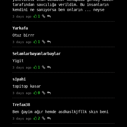
tarafından savcılığa verildim. Bu insanların
kendini ne sanıyorsa ben onların ... neyse
1
3 days ago
Yarkafa
Otuz birrr
1
3 days ago
Selamlarbayanlarbaylar
Yigit
1
3 days ago
siyahi
topitop kasar
0
3 days ago
Trefax38
Ben ğayim ağır hemde asdkaslkjfllk skın beni
2
3 days ago