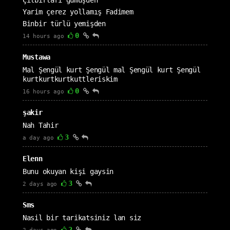
Çılbırları gümüşden
Yarim çerez yollamış Fadimem
Binbir türlü yemişden
0
14 hours ago
Mustawa
Mal Şengül kurt Şengül mal Şengül kurt Şengül
kurtkurtkurtkuttleriskim
0
16 hours ago
şakir
Nah Tahir
3
a day ago
Elenn
Bunu okuyan kişi gaysin
3
2 days ago
Sms
Nasil bir tarikatsiniz lan siz
2