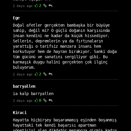
2
2 days ago
Ege
Doğal afetler gerçekten bambaşka bir büyüye
sahip, değil mi? O güçlü doğanın karşısında
insan kendini ne kadar da küçük hissediyor.
Sellerin, depremlerin ya da fırtınaların
yarattığı o tarifsiz manzara insanı hem
korkutuyor hem de hayran bırakıyor. Sanki doğa
tüm gücünü ve sanatını sergiliyor gibi. Bu
karmaşık duygu halini gerçekten çok ilginç
buluyorum.
2
2 days ago
barryallen
ia kalp barryallen
0
2 days ago
Kiraci
Hayatta hiçbirşey başaramamış eşinden boşanmış
hayattaki tek kendi başarısı apartman
yöneticisi olan dikdatör menapoza girmiş kadın