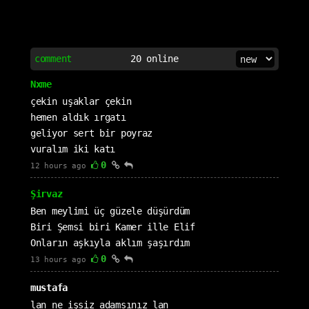
comment
20
online
Nxme
çekin uşaklar çekin
hemen aldık ırgatı
geliyor sert bir poyraz
vuralım iki katı
0
12 hours ago
Şirvaz
Ben meylimi üç güzele düşürdüm
Biri Şemsi biri Kamer ille Elif
Onların aşkıyla aklım şaşırdım
0
13 hours ago
mustafa
lan ne işsiz adamsınız lan