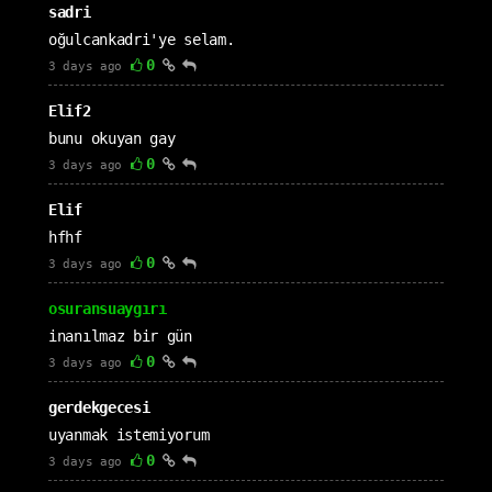
sadri
oğulcankadri'ye selam.
0
3 days ago
Elif2
bunu okuyan gay
0
3 days ago
Elif
hfhf
0
3 days ago
osuransuaygırı
inanılmaz bir gün
0
3 days ago
gerdekgecesi
uyanmak istemiyorum
0
3 days ago