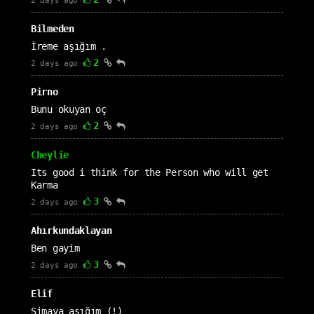
2 days ago
Bilmeden
İreme aşığım .
2
2 days ago
Pirno
Bunu okuyan oç
2
2 days ago
Cheylie
Its good i think for the Person who will get
Karma
3
2 days ago
Ahırkundaklayan
Ben gayim
3
2 days ago
Elif
Simaya aşığım (!)