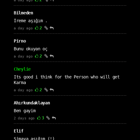
a day ago
Bilmeden
İreme aşığım .
2
a day ago
Pirno
Bunu okuyan oç
2
a day ago
Cheylie
Its good i think for the Person who will get
Karma
2
a day ago
Ahırkundaklayan
Ben gayim
3
2 days ago
Elif
Simaya aşığım (!)