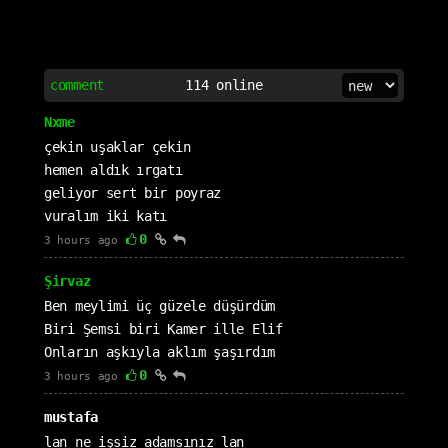
comment
114
online
Nxme
çekin uşaklar çekin
hemen aldık ırgatı
geliyor sert bir poyraz
vuralım iki katı
0
3 hours ago
Şirvaz
Ben meylimi üç güzele düşürdüm
Biri Şemsi biri Kamer ille Elif
Onların aşkıyla aklım şaşırdım
0
3 hours ago
mustafa
lan ne işsiz adamsınız lan