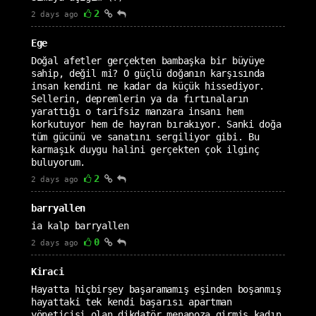
2
2 days ago
Ege
Doğal afetler gerçekten bambaşka bir büyüye
sahip, değil mi? O güçlü doğanın karşısında
insan kendini ne kadar da küçük hissediyor.
Sellerin, depremlerin ya da fırtınaların
yarattığı o tarifsiz manzara insanı hem
korkutuyor hem de hayran bırakıyor. Sanki doğa
tüm gücünü ve sanatını sergiliyor gibi. Bu
karmaşık duygu halini gerçekten çok ilginç
buluyorum.
2
2 days ago
barryallen
ia kalp barryallen
0
2 days ago
Kiraci
Hayatta hiçbirşey başaramamış eşinden boşanmış
hayattaki tek kendi başarısı apartman
yöneticisi olan dikdatör menapoza girmiş kadın