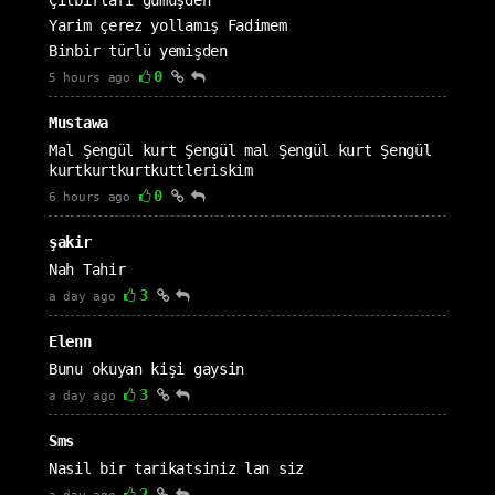
Çılbırları gümüşden
Yarim çerez yollamış Fadimem
Binbir türlü yemişden
0
5 hours ago
Mustawa
Mal Şengül kurt Şengül mal Şengül kurt Şengül
kurtkurtkurtkuttleriskim
0
6 hours ago
şakir
Nah Tahir
3
a day ago
Elenn
Bunu okuyan kişi gaysin
3
a day ago
Sms
Nasil bir tarikatsiniz lan siz
2