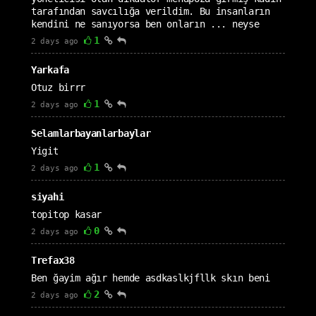
tarafından savcılığa verildim. Bu insanların
kendini ne sanıyorsa ben onların ... neyse
1
2 days ago
Yarkafa
Otuz birrr
1
2 days ago
Selamlarbayanlarbaylar
Yigit
1
2 days ago
siyahi
topitop kasar
0
2 days ago
Trefax38
Ben ğayim ağır hemde asdkaslkjfllk skın beni
2
2 days ago