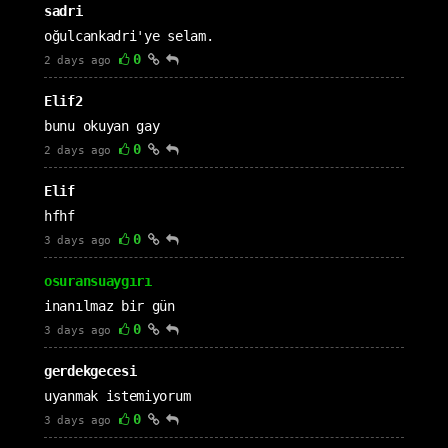
sadri
oğulcankadri'ye selam.
0
2 days ago
Elif2
bunu okuyan gay
0
2 days ago
Elif
hfhf
0
3 days ago
osuransuaygırı
inanılmaz bir gün
0
3 days ago
gerdekgecesi
uyanmak istemiyorum
0
3 days ago