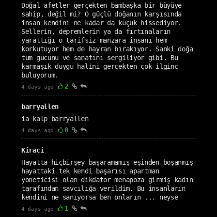
Doğal afetler gerçekten bambaşka bir büyüye
sahip, değil mi? O güçlü doğanın karşısında
insan kendini ne kadar da küçük hissediyor.
Sellerin, depremlerin ya da fırtınaların
yarattığı o tarifsiz manzara insanı hem
korkutuyor hem de hayran bırakıyor. Sanki doğa
tüm gücünü ve sanatını sergiliyor gibi. Bu
karmaşık duygu halini gerçekten çok ilginç
buluyorum.
2
4 days ago
barryallen
ia kalp barryallen
0
4 days ago
Kiraci
Hayatta hiçbirşey başaramamış eşinden boşanmış
hayattaki tek kendi başarısı apartman
yöneticisi olan dikdatör menapoza girmiş kadın
tarafından savcılığa verildim. Bu insanların
kendini ne sanıyorsa ben onların ... neyse
1
4 days ago