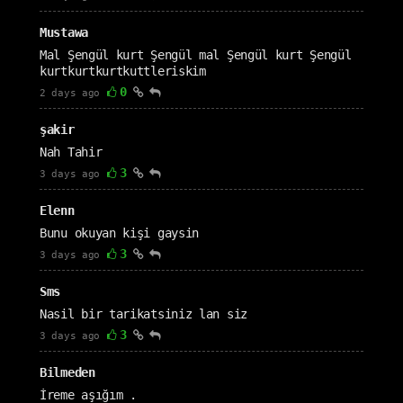
Mustawa
Mal Şengül kurt Şengül mal Şengül kurt Şengül
kurtkurtkurtkuttleriskim
0
2 days ago
şakir
Nah Tahir
3
3 days ago
Elenn
Bunu okuyan kişi gaysin
3
3 days ago
Sms
Nasil bir tarikatsiniz lan siz
3
3 days ago
Bilmeden
İreme aşığım .