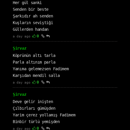
Her gül sanki
Senden bir beste
Şarkıdır ah senden
Kuşların seviştiği
Güllerden handan
0
a day ago
Şirvaz
Köprünün altı tarla
Parla altınım parla
Yanıma gelemezsen Fadimem
Karşıdan mendil salla
0
a day ago
Şirvaz
Deve gelir inişten
Çılbırları gümüşden
Yarim çerez yollamış Fadimem
Binbir türlü yemişden
0
a day ago