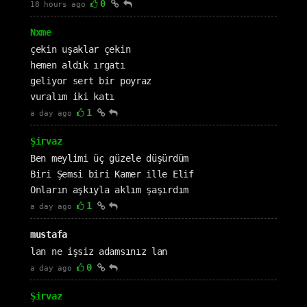
0
18 hours ago
Nxme
çekin uşaklar çekin
hemen aldık ırgatı
geliyor sert bir poyraz
vuralım iki katı
1
a day ago
Şirvaz
Ben meylimi üç güzele düşürdüm
Biri Şemsi biri Kamer ille Elif
Onların aşkıyla aklım şaşırdım
1
a day ago
mustafa
lan ne işsiz adamsınız lan
0
a day ago
Şirvaz