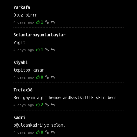
Yarkafa
Otuz birrr
1
4 days ago
Selamlarbayanlarbaylar
Yigit
1
4 days ago
siyahi
topitop kasar
0
4 days ago
Trefax38
Ben ğayim ağır hemde asdkaslkjfllk skın beni
2
4 days ago
sadri
oğulcankadri'ye selam.
0
4 days ago