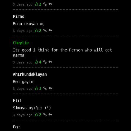
2
3 days ago
Pirno
Bunu okuyan oç
2
3 days ago
Cheylie
Its good i think for the Person who will get
Karma
4
3 days ago
Ahırkundaklayan
Ben gayim
3
3 days ago
Elif
Simaya aşığım (!)
2
3 days ago
Ege