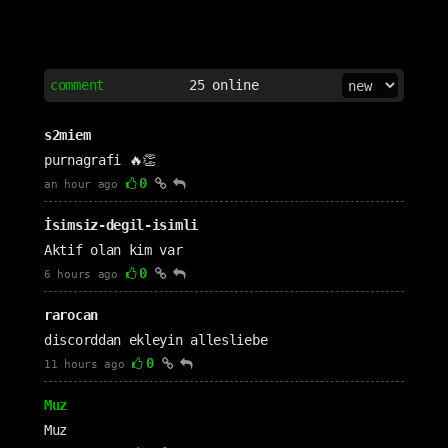
comment
25
online
s2miem
purnagrafi 🔥👏
0
an hour ago
İsimsiz-degil-isimli
Aktif olan kim var
0
6 hours ago
rarocan
discorddan ekleyin allesliebe
0
11 hours ago
Muz
Muz