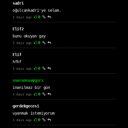
sadri
oğulcankadri'ye selam.
0
3 days ago
Elif2
bunu okuyan gay
0
3 days ago
Elif
hfhf
0
3 days ago
osuransuaygırı
inanılmaz bir gün
0
3 days ago
gerdekgecesi
uyanmak istemiyorum
0
3 days ago