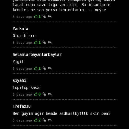
tarafından savcılığa verildim. Bu insanların
kendini ne sanıyorsa ben onların ... neyse
1
3 days ago
Yarkafa
Otuz birrr
1
3 days ago
Selamlarbayanlarbaylar
Yigit
1
3 days ago
siyahi
topitop kasar
0
3 days ago
Trefax38
Ben ğayim ağır hemde asdkaslkjfllk skın beni
2
3 days ago