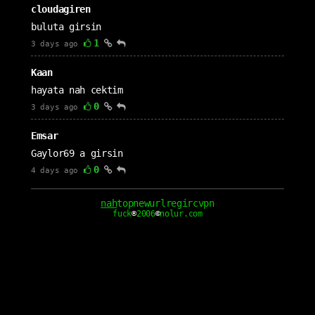
cloudagiren
buluta girsin
1
3 days ago
Kaan
hayata nah cektim
0
3 days ago
Emsar
Gaylor69 a girsin
0
4 days ago
kıymet
nah
top
new
url
reg
irc
vpn
fuck
®
2006
©
nolur.com
esmaya çaktım
1
4 days ago
Esma
Kıymete girsn
1
4 days ago