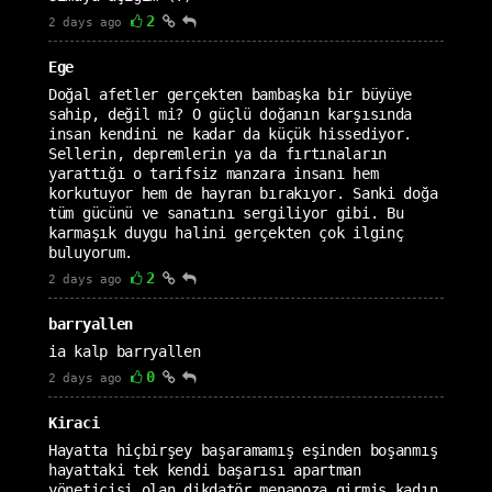
2
2 days ago
Ege
Doğal afetler gerçekten bambaşka bir büyüye
sahip, değil mi? O güçlü doğanın karşısında
insan kendini ne kadar da küçük hissediyor.
Sellerin, depremlerin ya da fırtınaların
yarattığı o tarifsiz manzara insanı hem
korkutuyor hem de hayran bırakıyor. Sanki doğa
tüm gücünü ve sanatını sergiliyor gibi. Bu
karmaşık duygu halini gerçekten çok ilginç
buluyorum.
2
2 days ago
barryallen
ia kalp barryallen
0
2 days ago
Kiraci
Hayatta hiçbirşey başaramamış eşinden boşanmış
hayattaki tek kendi başarısı apartman
yöneticisi olan dikdatör menapoza girmiş kadın