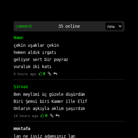
comment
35
online
Nxme
çekin uşaklar çekin
hemen aldık ırgatı
geliyor sert bir poyraz
vuralım iki katı
0
9 hours ago
Şirvaz
Ben meylimi üç güzele düşürdüm
Biri Şemsi biri Kamer ille Elif
Onların aşkıyla aklım şaşırdım
0
10 hours ago
mustafa
lan ne işsiz adamsınız lan