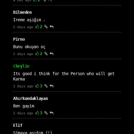
a day ago
Bilmeden
İreme aşığım .
2
2 days ago
Pirno
Bunu okuyan oç
2
2 days ago
Cheylie
Its good i think for the Person who will get
Karma
3
2 days ago
Ahırkundaklayan
Ben gayim
3
2 days ago
Elif
Simaya aşığım (!)