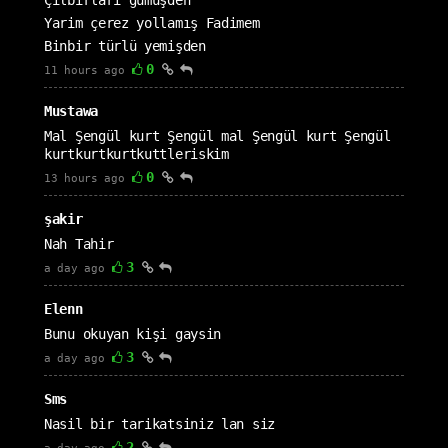
Çılbırları gümüşden
Yarim çerez yollamış Fadimem
Binbir türlü yemişden
0
11 hours ago
Mustawa
Mal Şengül kurt Şengül mal Şengül kurt Şengül
kurtkurtkurtkuttleriskim
0
13 hours ago
şakir
Nah Tahir
3
a day ago
Elenn
Bunu okuyan kişi gaysin
3
a day ago
Sms
Nasil bir tarikatsiniz lan siz
2