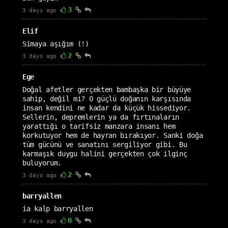
3
3 days ago
Elif
Simaya aşığım (!)
2
3 days ago
Ege
Doğal afetler gerçekten bambaşka bir büyüye
sahip, değil mi? O güçlü doğanın karşısında
insan kendini ne kadar da küçük hissediyor.
Sellerin, depremlerin ya da fırtınaların
yarattığı o tarifsiz manzara insanı hem
korkutuyor hem de hayran bırakıyor. Sanki doğa
tüm gücünü ve sanatını sergiliyor gibi. Bu
karmaşık duygu halini gerçekten çok ilginç
buluyorum.
2
3 days ago
barryallen
ia kalp barryallen
0
3 days ago