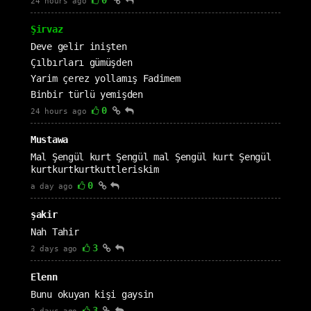
0
24 hours ago
Şirvaz
Deve gelir inişten
Çılbırları gümüşden
Yarim çerez yollamış Fadimem
Binbir türlü yemişden
0
24 hours ago
Mustawa
Mal Şengül kurt Şengül mal Şengül kurt Şengül
kurtkurtkurtkuttleriskim
0
a day ago
şakir
Nah Tahir
3
2 days ago
Elenn
Bunu okuyan kişi gaysin
3