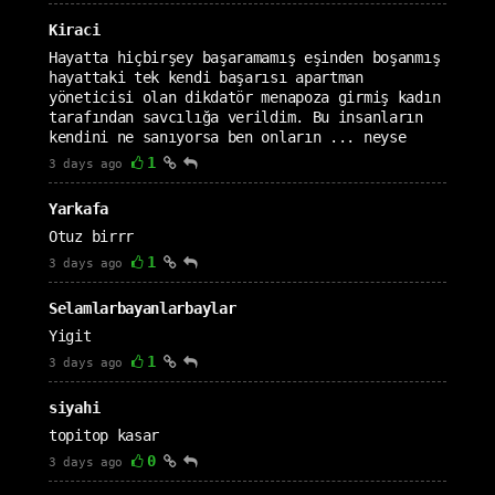
Kiraci
Hayatta hiçbirşey başaramamış eşinden boşanmış
hayattaki tek kendi başarısı apartman
yöneticisi olan dikdatör menapoza girmiş kadın
tarafından savcılığa verildim. Bu insanların
kendini ne sanıyorsa ben onların ... neyse
1
3 days ago
Yarkafa
Otuz birrr
1
3 days ago
Selamlarbayanlarbaylar
Yigit
1
3 days ago
siyahi
topitop kasar
0
3 days ago