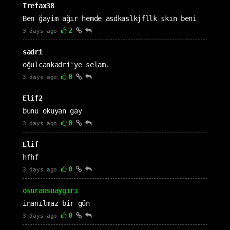
Trefax38
Ben ğayim ağır hemde asdkaslkjfllk skın beni
2
3 days ago
sadri
oğulcankadri'ye selam.
0
3 days ago
Elif2
bunu okuyan gay
0
3 days ago
Elif
hfhf
0
3 days ago
osuransuaygırı
inanılmaz bir gün
0
3 days ago