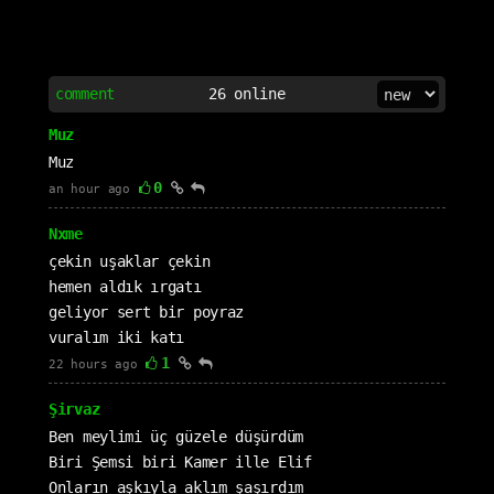
comment
26
online
Muz
Muz
0
an hour ago
Nxme
çekin uşaklar çekin
hemen aldık ırgatı
geliyor sert bir poyraz
vuralım iki katı
1
22 hours ago
Şirvaz
Ben meylimi üç güzele düşürdüm
Biri Şemsi biri Kamer ille Elif
Onların aşkıyla aklım şaşırdım