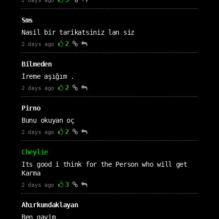
2 days ago
Sms
Nasil bir tarikatsiniz lan siz
2
2 days ago
Bilmeden
İreme aşığım .
2
2 days ago
Pirno
Bunu okuyan oç
2
2 days ago
Cheylie
Its good i think for the Person who will get
Karma
3
2 days ago
Ahırkundaklayan
Ben gayim