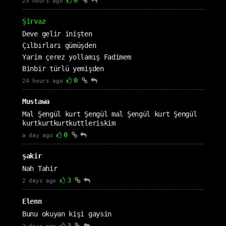
0
23 hours ago
Şirvaz
Deve gelir inişten
Çılbırları gümüşden
Yarim çerez yollamış Fadimem
Binbir türlü yemişden
0
24 hours ago
Mustawa
Mal Şengül kurt Şengül mal Şengül kurt Şengül
kurtkurtkurtkuttleriskim
0
a day ago
şakir
Nah Tahir
3
2 days ago
Elenn
Bunu okuyan kişi gaysin
3