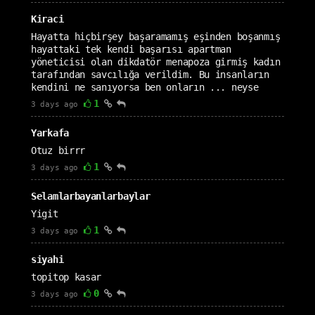
Kiraci
Hayatta hiçbirşey başaramamış eşinden boşanmış
hayattaki tek kendi başarısı apartman
yöneticisi olan dikdatör menapoza girmiş kadın
tarafından savcılığa verildim. Bu insanların
kendini ne sanıyorsa ben onların ... neyse
1
3 days ago
Yarkafa
Otuz birrr
1
3 days ago
Selamlarbayanlarbaylar
Yigit
1
3 days ago
siyahi
topitop kasar
0
3 days ago