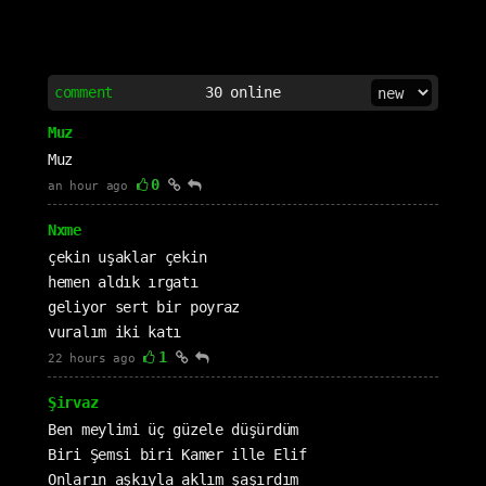
comment
30
online
Muz
Muz
0
an hour ago
Nxme
çekin uşaklar çekin
hemen aldık ırgatı
geliyor sert bir poyraz
vuralım iki katı
1
22 hours ago
Şirvaz
Ben meylimi üç güzele düşürdüm
Biri Şemsi biri Kamer ille Elif
Onların aşkıyla aklım şaşırdım