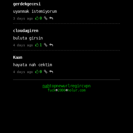
gerdekgecesi
uyanmak istemiyorum
0
3 days ago
cloudagiren
buluta girsin
1
4 days ago
Kaan
hayata nah cektim
0
4 days ago
Emsar
nah
top
new
url
reg
irc
vpn
fuck
®
2006
©
nolur.com
Gaylor69 a girsin
0
4 days ago
kıymet
esmaya çaktım
1
4 days ago