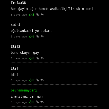
Trefax38
Ben ğayim ağır hemde asdkaslkjfllk skın beni
2
3 days ago
sadri
oğulcankadri'ye selam.
0
3 days ago
Elif2
bunu okuyan gay
0
3 days ago
Elif
hfhf
0
3 days ago
osuransuaygırı
inanılmaz bir gün
0
3 days ago