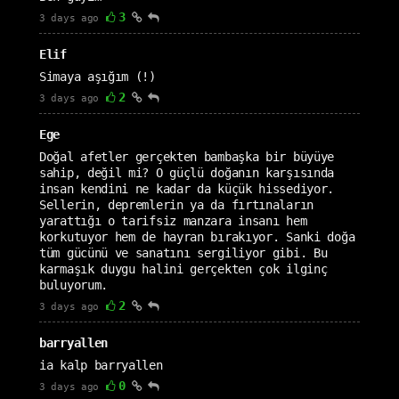
3
3 days ago
Elif
Simaya aşığım (!)
2
3 days ago
Ege
Doğal afetler gerçekten bambaşka bir büyüye
sahip, değil mi? O güçlü doğanın karşısında
insan kendini ne kadar da küçük hissediyor.
Sellerin, depremlerin ya da fırtınaların
yarattığı o tarifsiz manzara insanı hem
korkutuyor hem de hayran bırakıyor. Sanki doğa
tüm gücünü ve sanatını sergiliyor gibi. Bu
karmaşık duygu halini gerçekten çok ilginç
buluyorum.
2
3 days ago
barryallen
ia kalp barryallen
0
3 days ago