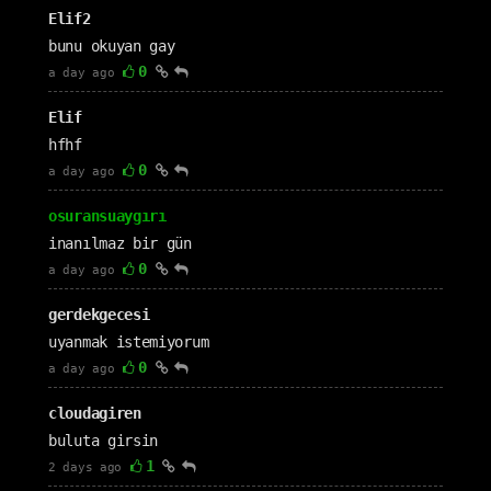
Elif2
bunu okuyan gay
0
a day ago
Elif
hfhf
0
a day ago
osuransuaygırı
inanılmaz bir gün
0
a day ago
gerdekgecesi
uyanmak istemiyorum
0
a day ago
cloudagiren
buluta girsin
1
2 days ago