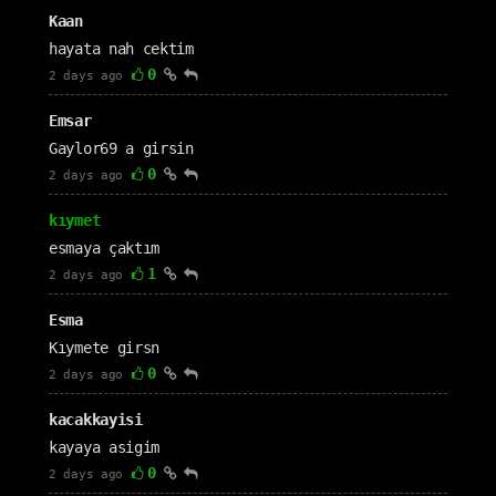
Kaan
hayata nah cektim
0
2 days ago
Emsar
Gaylor69 a girsin
0
2 days ago
kıymet
esmaya çaktım
1
2 days ago
Esma
Kıymete girsn
0
2 days ago
kacakkayisi
kayaya asigim
0
2 days ago