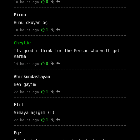
0
10 hours ago
Pirno
Bunu okuyan oç
1
10 hours ago
Cheylie
Its good i think for the Person who will get
Karma
0
14 hours ago
Ahırkundaklayan
Ben gayim
1
22 hours ago
Elif
Simaya aşığım (!)
1
22 hours ago
Ege