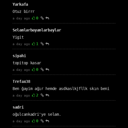
Yarkafa
Otuz birrr
0
a day ago
Selamlarbayanlarbaylar
Yigit
1
a day ago
siyahi
topitop kasar
0
a day ago
Trefax38
Ben ğayim ağır hemde asdkaslkjfllk skın beni
2
a day ago
sadri
oğulcankadri'ye selam.
0
a day ago