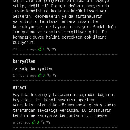
Doğal afetler gerçekten bambaşka bir büyüye
sahip, değil mi? O güçlü doğanın karşısında
insan kendini ne kadar da küçük hissediyor.
Sellerin, depremlerin ya da fırtınaların
yarattığı o tarifsiz manzara insanı hem
korkutuyor hem de hayran bırakıyor. Sanki doğa
tüm gücünü ve sanatını sergiliyor gibi. Bu
karmaşık duygu halini gerçekten çok ilginç
buluyorum.
1
23 hours ago
barryallen
ia kalp barryallen
0
24 hours ago
Kiraci
Hayatta hiçbirşey başaramamış eşinden boşanmış
hayattaki tek kendi başarısı apartman
yöneticisi olan dikdatör menapoza girmiş kadın
tarafından savcılığa verildim. Bu insanların
kendini ne sanıyorsa ben onların ... neyse
0
a day ago