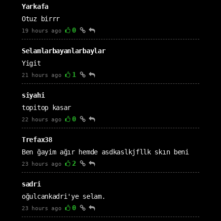
Yarkafa
Otuz birrr
0
19 hours ago
Selamlarbayanlarbaylar
Yigit
1
21 hours ago
siyahi
topitop kasar
0
22 hours ago
Trefax38
Ben ğayim ağır hemde asdkaslkjfllk skın beni
2
23 hours ago
sadri
oğulcankadri'ye selam.
0
23 hours ago