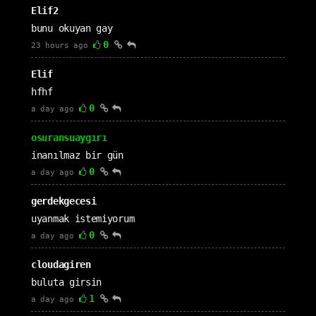
Elif2
bunu okuyan gay
0
23 hours ago
Elif
hfhf
0
a day ago
osuransuaygırı
inanılmaz bir gün
0
a day ago
gerdekgecesi
uyanmak istemiyorum
0
a day ago
cloudagiren
buluta girsin
1
a day ago