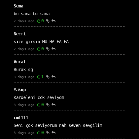
Sema
bu sana bu sana
0
2 days ago
Necmi
size girsin MU HA HA HA
0
2 days ago
Vural
Burak sg
1
3 days ago
Yakup
Kardeleni cok seviyom
0
3 days ago
cm1111
Seni çok seviyorum nah seven sevgilim
0
3 days ago