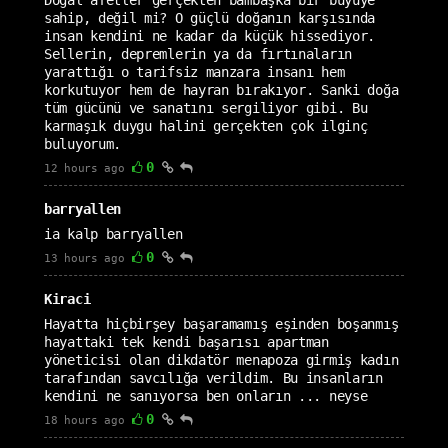
Doğal afetler gerçekten bambaşka bir büyüye
sahip, değil mi? O güçlü doğanın karşısında
insan kendini ne kadar da küçük hissediyor.
Sellerin, depremlerin ya da fırtınaların
yarattığı o tarifsiz manzara insanı hem
korkutuyor hem de hayran bırakıyor. Sanki doğa
tüm gücünü ve sanatını sergiliyor gibi. Bu
karmaşık duygu halini gerçekten çok ilginç
buluyorum.
0
12 hours ago
barryallen
ia kalp barryallen
0
13 hours ago
Kiraci
Hayatta hiçbirşey başaramamış eşinden boşanmış
hayattaki tek kendi başarısı apartman
yöneticisi olan dikdatör menapoza girmiş kadın
tarafından savcılığa verildim. Bu insanların
kendini ne sanıyorsa ben onların ... neyse
0
18 hours ago