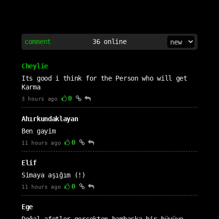
comment
36
online
Cheylie
Its good i think for the Person who will get
Karma
0
3 hours ago
Ahırkundaklayan
Ben gayim
0
11 hours ago
Elif
Simaya aşığım (!)
0
11 hours ago
Ege