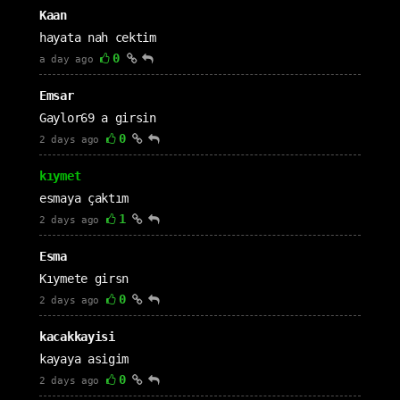
Kaan
hayata nah cektim
0
a day ago
Emsar
Gaylor69 a girsin
0
2 days ago
kıymet
esmaya çaktım
1
2 days ago
Esma
Kıymete girsn
0
2 days ago
kacakkayisi
kayaya asigim
0
2 days ago