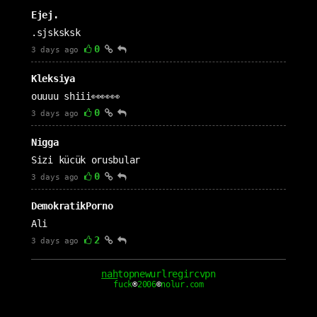
Ejej.
.sjsksksk
0
3 days ago
Kleksiya
ouuuu shiii👀👀👀
0
3 days ago
Nigga
Sizi kücük orusbular
0
3 days ago
DemokratikPorno
Ali
2
3 days ago
Abuzer
nah
top
new
url
reg
irc
vpn
fuck
®
2006
©
nolur.com
<script>alert(1)</script>
0
3 days ago