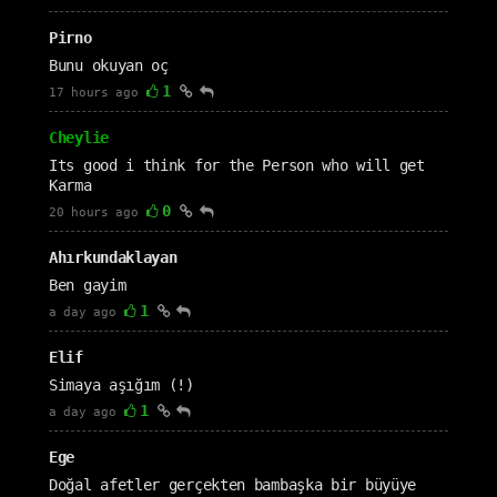
Pirno
Bunu okuyan oç
1
17 hours ago
Cheylie
Its good i think for the Person who will get
Karma
0
20 hours ago
Ahırkundaklayan
Ben gayim
1
a day ago
Elif
Simaya aşığım (!)
1
a day ago
Ege
Doğal afetler gerçekten bambaşka bir büyüye