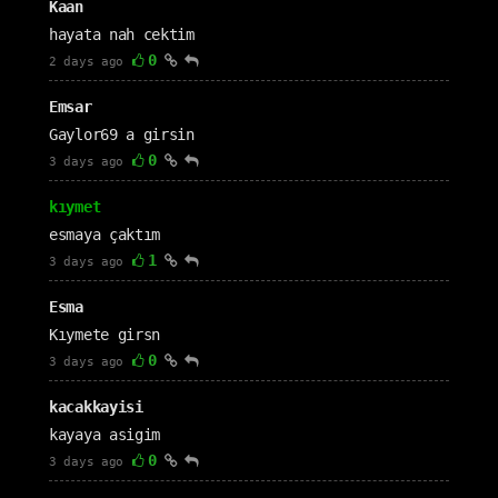
Kaan
hayata nah cektim
0
2 days ago
Emsar
Gaylor69 a girsin
0
3 days ago
kıymet
esmaya çaktım
1
3 days ago
Esma
Kıymete girsn
0
3 days ago
kacakkayisi
kayaya asigim
0
3 days ago