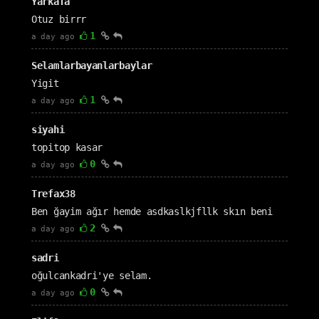
Yarkafa
Otuz birrr
1
a day ago
Selamlarbayanlarbaylar
Yigit
1
a day ago
siyahi
topitop kasar
0
a day ago
Trefax38
Ben ğayim ağır hemde asdkaslkjfllk skın beni
2
a day ago
sadri
oğulcankadri'ye selam.
0
a day ago