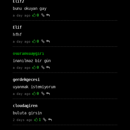
Elif2
bunu okuyan gay
0
a day ago
Elif
hfhf
0
a day ago
osuransuaygırı
inanılmaz bir gün
0
a day ago
gerdekgecesi
uyanmak istemiyorum
0
a day ago
cloudagiren
buluta girsin
1
2 days ago