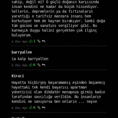
sahip, değil mi? O güçlü doğanın karşısında
insan kendini ne kadar da küçük hissediyor.
Sellerin, depremlerin ya da fırtınaların
yarattığı o tarifsiz manzara insanı hem
korkutuyor hem de hayran bırakıyor. Sanki doğa
tüm gücünü ve sanatını sergiliyor gibi. Bu
karmaşık duygu halini gerçekten çok ilginç
buluyorum.
1
a day ago
barryallen
ia kalp barryallen
0
a day ago
Kiraci
Hayatta hiçbirşey başaramamış eşinden boşanmış
hayattaki tek kendi başarısı apartman
yöneticisi olan dikdatör menapoza girmiş kadın
tarafından savcılığa verildim. Bu insanların
kendini ne sanıyorsa ben onların ... neyse
0
a day ago