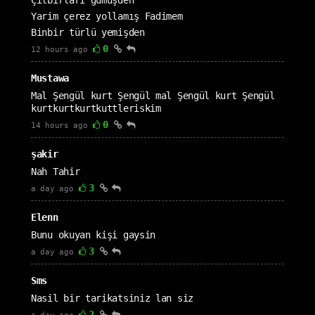
Çılbırları gümüşden
Yarim çerez yollamış Fadimem
Binbir türlü yemişden
0
12 hours ago
Mustawa
Mal Şengül kurt Şengül mal Şengül kurt Şengül
kurtkurtkurtkuttleriskim
0
14 hours ago
şakir
Nah Tahir
3
a day ago
Elenn
Bunu okuyan kişi gaysin
3
a day ago
Sms
Nasil bir tarikatsiniz lan siz
2