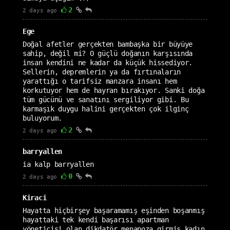
2
2 days ago
Ege
Doğal afetler gerçekten bambaşka bir büyüye
sahip, değil mi? O güçlü doğanın karşısında
insan kendini ne kadar da küçük hissediyor.
Sellerin, depremlerin ya da fırtınaların
yarattığı o tarifsiz manzara insanı hem
korkutuyor hem de hayran bırakıyor. Sanki doğa
tüm gücünü ve sanatını sergiliyor gibi. Bu
karmaşık duygu halini gerçekten çok ilginç
buluyorum.
2
2 days ago
barryallen
ia kalp barryallen
0
2 days ago
Kiraci
Hayatta hiçbirşey başaramamış eşinden boşanmış
hayattaki tek kendi başarısı apartman
yöneticisi olan dikdatör menapoza girmiş kadın