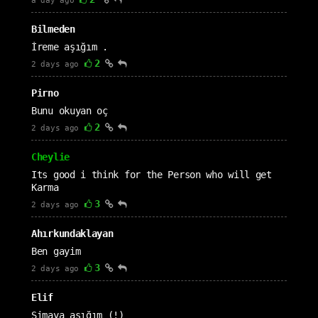
a day ago
Bilmeden
İreme aşığım .
2
2 days ago
Pirno
Bunu okuyan oç
2
2 days ago
Cheylie
Its good i think for the Person who will get
Karma
3
2 days ago
Ahırkundaklayan
Ben gayim
3
2 days ago
Elif
Simaya aşığım (!)