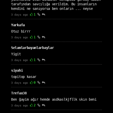
tarafından savcılığa verildim. Bu insanların
kendini ne sanıyorsa ben onların ... neyse
1
3 days ago
Yarkafa
Otuz birrr
1
3 days ago
Selamlarbayanlarbaylar
Yigit
1
3 days ago
siyahi
topitop kasar
0
3 days ago
Trefax38
Ben ğayim ağır hemde asdkaslkjfllk skın beni
2
3 days ago