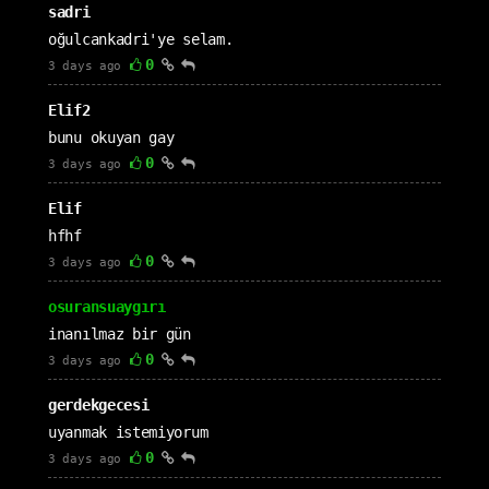
sadri
oğulcankadri'ye selam.
0
3 days ago
Elif2
bunu okuyan gay
0
3 days ago
Elif
hfhf
0
3 days ago
osuransuaygırı
inanılmaz bir gün
0
3 days ago
gerdekgecesi
uyanmak istemiyorum
0
3 days ago