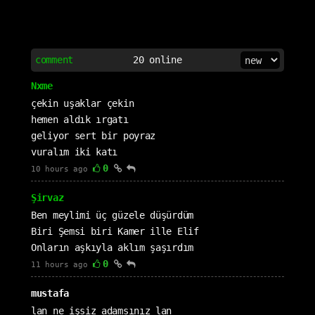
comment
20
online
Nxme
çekin uşaklar çekin
hemen aldık ırgatı
geliyor sert bir poyraz
vuralım iki katı
0
10 hours ago
Şirvaz
Ben meylimi üç güzele düşürdüm
Biri Şemsi biri Kamer ille Elif
Onların aşkıyla aklım şaşırdım
0
11 hours ago
mustafa
lan ne işsiz adamsınız lan