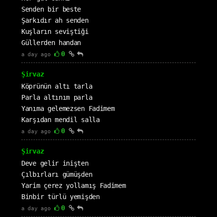
Senden bir beste
Şarkıdır ah senden
Kuşların seviştiği
Güllerden handan
0
a day ago
Şirvaz
Köprünün altı tarla
Parla altınım parla
Yanıma gelemezsen Fadimem
Karşıdan mendil salla
0
a day ago
Şirvaz
Deve gelir inişten
Çılbırları gümüşden
Yarim çerez yollamış Fadimem
Binbir türlü yemişden
0
a day ago