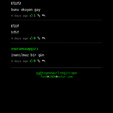
Elif2
bunu okuyan gay
1
4 days ago
Elif
hfhf
0
4 days ago
osuransuaygırı
inanılmaz bir gün
0
4 days ago
gerdekgecesi
nah
top
new
url
reg
irc
vpn
fuck
®
2006
©
nolur.com
uyanmak istemiyorum
0
4 days ago
cloudagiren
buluta girsin
1
5 days ago