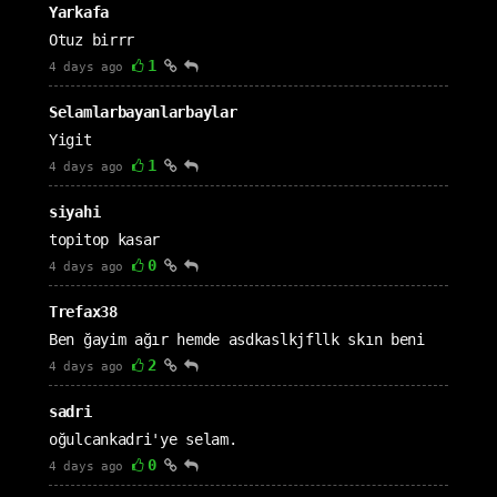
Yarkafa
Otuz birrr
1
4 days ago
Selamlarbayanlarbaylar
Yigit
1
4 days ago
siyahi
topitop kasar
0
4 days ago
Trefax38
Ben ğayim ağır hemde asdkaslkjfllk skın beni
2
4 days ago
sadri
oğulcankadri'ye selam.
0
4 days ago