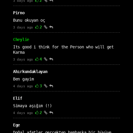
2
3 days ago
Pirno
Bunu okuyan oç
2
3 days ago
Cheylie
Its good i think for the Person who will get
Karma
4
3 days ago
Ahırkundaklayan
Ben gayim
3
4 days ago
Elif
Simaya aşığım (!)
2
4 days ago
Ege
Doğal afetler gerçekten bambaşka bir büyüye