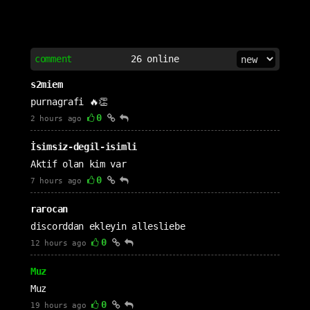
comment
26
online
s2miem
purnagrafi 🔥👏
0
2 hours ago
İsimsiz-degil-isimli
Aktif olan kim var
0
7 hours ago
rarocan
discorddan ekleyin allesliebe
0
12 hours ago
Muz
Muz
0
19 hours ago