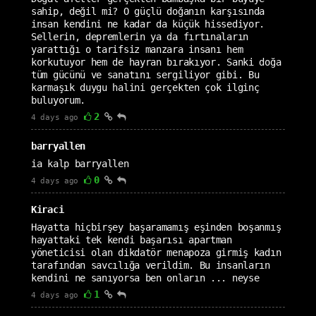
sahip, değil mi? O güçlü doğanın karşısında
insan kendini ne kadar da küçük hissediyor.
Sellerin, depremlerin ya da fırtınaların
yarattığı o tarifsiz manzara insanı hem
korkutuyor hem de hayran bırakıyor. Sanki doğa
tüm gücünü ve sanatını sergiliyor gibi. Bu
karmaşık duygu halini gerçekten çok ilginç
buluyorum.
2
4 days ago
barryallen
ia kalp barryallen
0
4 days ago
Kiraci
Hayatta hiçbirşey başaramamış eşinden boşanmış
hayattaki tek kendi başarısı apartman
yöneticisi olan dikdatör menapoza girmiş kadın
tarafından savcılığa verildim. Bu insanların
kendini ne sanıyorsa ben onların ... neyse
1
4 days ago