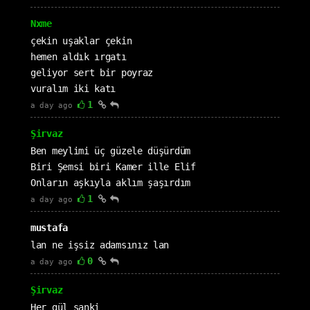
Nxme
çekin uşaklar çekin
hemen aldık ırgatı
geliyor sert bir poyraz
vuralım iki katı
1
a day ago
Şirvaz
Ben meylimi üç güzele düşürdüm
Biri Şemsi biri Kamer ille Elif
Onların aşkıyla aklım şaşırdım
1
a day ago
mustafa
lan ne işsiz adamsınız lan
0
a day ago
Şirvaz
Her gül sanki