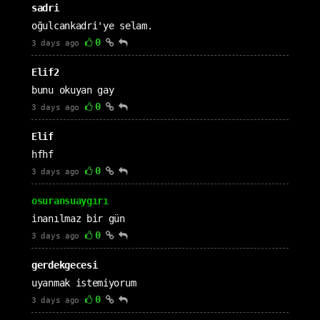
sadri
oğulcankadri'ye selam.
0
3 days ago
Elif2
bunu okuyan gay
0
3 days ago
Elif
hfhf
0
3 days ago
osuransuaygırı
inanılmaz bir gün
0
3 days ago
gerdekgecesi
uyanmak istemiyorum
0
3 days ago