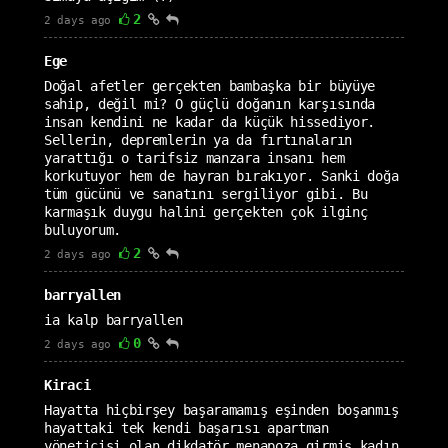
2
2 days ago
Ege
Doğal afetler gerçekten bambaşka bir büyüye
sahip, değil mi? O güçlü doğanın karşısında
insan kendini ne kadar da küçük hissediyor.
Sellerin, depremlerin ya da fırtınaların
yarattığı o tarifsiz manzara insanı hem
korkutuyor hem de hayran bırakıyor. Sanki doğa
tüm gücünü ve sanatını sergiliyor gibi. Bu
karmaşık duygu halini gerçekten çok ilginç
buluyorum.
2
2 days ago
barryallen
ia kalp barryallen
0
2 days ago
Kiraci
Hayatta hiçbirşey başaramamış eşinden boşanmış
hayattaki tek kendi başarısı apartman
yöneticisi olan dikdatör menapoza girmiş kadın