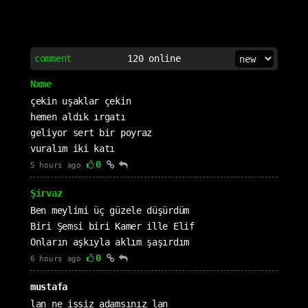
comment
120
online
Nxme
çekin uşaklar çekin
hemen aldık ırgatı
geliyor sert bir poyraz
vuralım iki katı
0
5 hours ago
Şirvaz
Ben meylimi üç güzele düşürdüm
Biri Şemsi biri Kamer ille Elif
Onların aşkıyla aklım şaşırdım
0
6 hours ago
mustafa
lan ne işsiz adamsınız lan