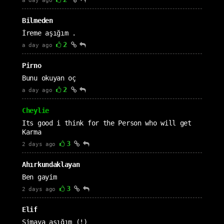
a day ago
Bilmeden
İreme aşığım .
2
a day ago
Pirno
Bunu okuyan oç
2
a day ago
Cheylie
Its good i think for the Person who will get
Karma
3
2 days ago
Ahırkundaklayan
Ben gayim
3
2 days ago
Elif
Simaya aşığım (!)