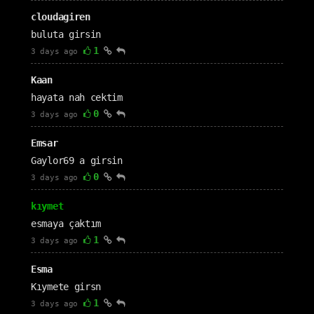
cloudagiren
buluta girsin
1
3 days ago
Kaan
hayata nah cektim
0
3 days ago
Emsar
Gaylor69 a girsin
0
3 days ago
kıymet
esmaya çaktım
1
3 days ago
Esma
Kıymete girsn
1
3 days ago