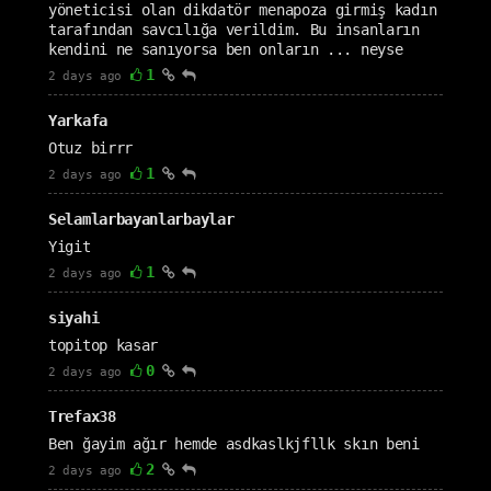
yöneticisi olan dikdatör menapoza girmiş kadın
tarafından savcılığa verildim. Bu insanların
kendini ne sanıyorsa ben onların ... neyse
1
2 days ago
Yarkafa
Otuz birrr
1
2 days ago
Selamlarbayanlarbaylar
Yigit
1
2 days ago
siyahi
topitop kasar
0
2 days ago
Trefax38
Ben ğayim ağır hemde asdkaslkjfllk skın beni
2
2 days ago