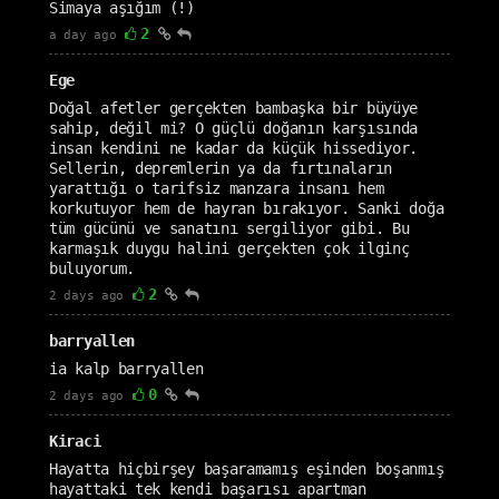
Simaya aşığım (!)
2
a day ago
Ege
Doğal afetler gerçekten bambaşka bir büyüye
sahip, değil mi? O güçlü doğanın karşısında
insan kendini ne kadar da küçük hissediyor.
Sellerin, depremlerin ya da fırtınaların
yarattığı o tarifsiz manzara insanı hem
korkutuyor hem de hayran bırakıyor. Sanki doğa
tüm gücünü ve sanatını sergiliyor gibi. Bu
karmaşık duygu halini gerçekten çok ilginç
buluyorum.
2
2 days ago
barryallen
ia kalp barryallen
0
2 days ago
Kiraci
Hayatta hiçbirşey başaramamış eşinden boşanmış
hayattaki tek kendi başarısı apartman