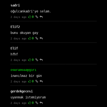
sadri
oğulcankadri'ye selam.
0
2 days ago
Elif2
bunu okuyan gay
0
2 days ago
Elif
hfhf
0
2 days ago
osuransuaygırı
inanılmaz bir gün
0
2 days ago
gerdekgecesi
uyanmak istemiyorum
0
2 days ago