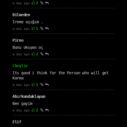
2
a day ago
Bilmeden
İreme aşığım .
1
a day ago
Pirno
Bunu okuyan oç
2
a day ago
Cheylie
Its good i think for the Person who will get
Karma
1
a day ago
Ahırkundaklayan
Ben gayim
2
a day ago
Elif