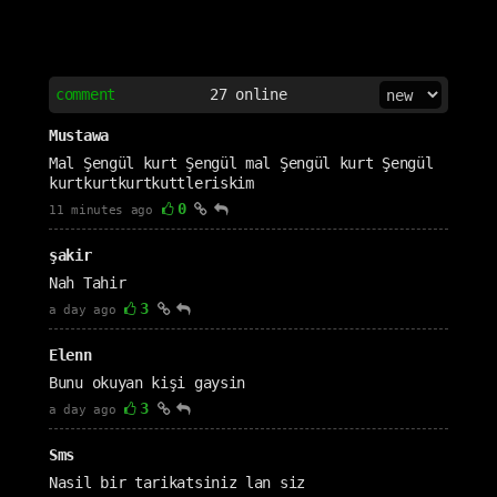
comment
27
online
Mustawa
Mal Şengül kurt Şengül mal Şengül kurt Şengül
kurtkurtkurtkuttleriskim
0
11 minutes ago
şakir
Nah Tahir
3
a day ago
Elenn
Bunu okuyan kişi gaysin
3
a day ago
Sms
Nasil bir tarikatsiniz lan siz