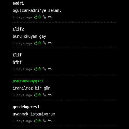
sadri
oğulcankadri'ye selam.
0
3 days ago
Elif2
bunu okuyan gay
0
3 days ago
Elif
hfhf
0
3 days ago
osuransuaygırı
inanılmaz bir gün
0
3 days ago
gerdekgecesi
uyanmak istemiyorum
0
3 days ago