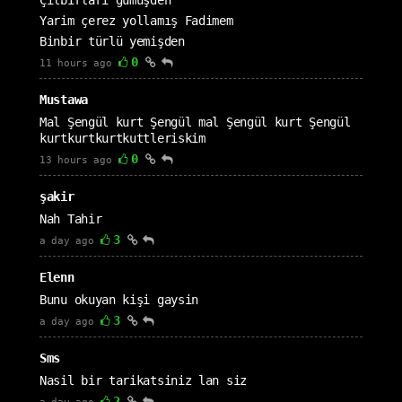
Çılbırları gümüşden
Yarim çerez yollamış Fadimem
Binbir türlü yemişden
0
11 hours ago
Mustawa
Mal Şengül kurt Şengül mal Şengül kurt Şengül
kurtkurtkurtkuttleriskim
0
13 hours ago
şakir
Nah Tahir
3
a day ago
Elenn
Bunu okuyan kişi gaysin
3
a day ago
Sms
Nasil bir tarikatsiniz lan siz
2