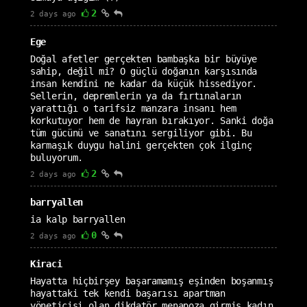
2
2 days ago
Ege
Doğal afetler gerçekten bambaşka bir büyüye
sahip, değil mi? O güçlü doğanın karşısında
insan kendini ne kadar da küçük hissediyor.
Sellerin, depremlerin ya da fırtınaların
yarattığı o tarifsiz manzara insanı hem
korkutuyor hem de hayran bırakıyor. Sanki doğa
tüm gücünü ve sanatını sergiliyor gibi. Bu
karmaşık duygu halini gerçekten çok ilginç
buluyorum.
2
2 days ago
barryallen
ia kalp barryallen
0
2 days ago
Kiraci
Hayatta hiçbirşey başaramamış eşinden boşanmış
hayattaki tek kendi başarısı apartman
yöneticisi olan dikdatör menapoza girmiş kadın