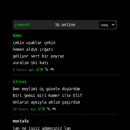
comment
16
online
Nxme
çekin uşaklar çekin
hemen aldık ırgatı
geliyor sert bir poyraz
vuralım iki katı
0
9 hours ago
Şirvaz
Ben meylimi üç güzele düşürdüm
Biri Şemsi biri Kamer ille Elif
Onların aşkıyla aklım şaşırdım
0
10 hours ago
mustafa
lan ne işsiz adamsınız lan