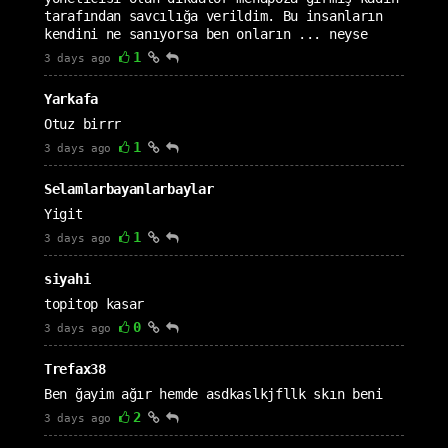
tarafından savcılığa verildim. Bu insanların
kendini ne sanıyorsa ben onların ... neyse
1
3 days ago
Yarkafa
Otuz birrr
1
3 days ago
Selamlarbayanlarbaylar
Yigit
1
3 days ago
siyahi
topitop kasar
0
3 days ago
Trefax38
Ben ğayim ağır hemde asdkaslkjfllk skın beni
2
3 days ago