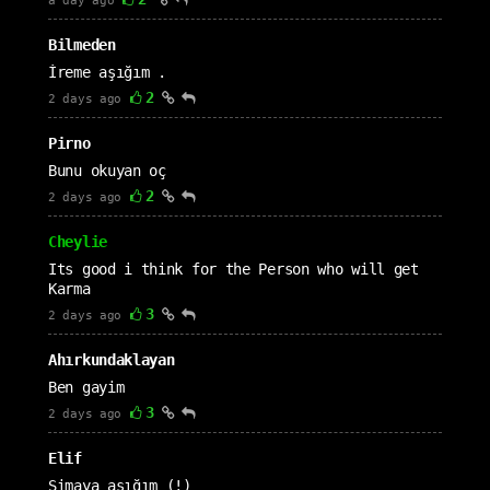
a day ago
Bilmeden
İreme aşığım .
2
2 days ago
Pirno
Bunu okuyan oç
2
2 days ago
Cheylie
Its good i think for the Person who will get
Karma
3
2 days ago
Ahırkundaklayan
Ben gayim
3
2 days ago
Elif
Simaya aşığım (!)