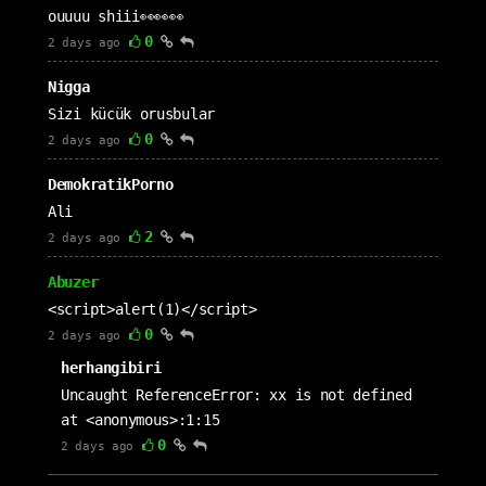
ouuuu shiii👀👀👀
0
2 days ago
Nigga
Sizi kücük orusbular
0
2 days ago
DemokratikPorno
Ali
2
2 days ago
Abuzer
<script>alert(1)</script>
0
2 days ago
herhangibiri
Uncaught ReferenceError: xx is not defined
at <anonymous>:1:15
0
2 days ago