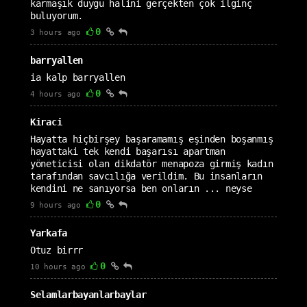
karmaşık duygu halini gerçekten çok ilginç
buluyorum.
0
3 hours ago
barryallen
ia kalp barryallen
0
4 hours ago
Kiraci
Hayatta hiçbirşey başaramamış eşinden boşanmış
hayattaki tek kendi başarısı apartman
yöneticisi olan dikdatör menapoza girmiş kadın
tarafından savcılığa verildim. Bu insanların
kendini ne sanıyorsa ben onların ... neyse
0
9 hours ago
Yarkafa
Otuz birrr
0
10 hours ago
Selamlarbayanlarbaylar