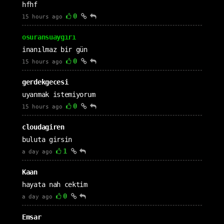
hfhf
0
15 hours ago
osuransuaygırı
inanılmaz bir gün
0
15 hours ago
gerdekgecesi
uyanmak istemiyorum
0
15 hours ago
cloudagiren
buluta girsin
1
a day ago
Kaan
hayata nah cektim
0
a day ago
Emsar