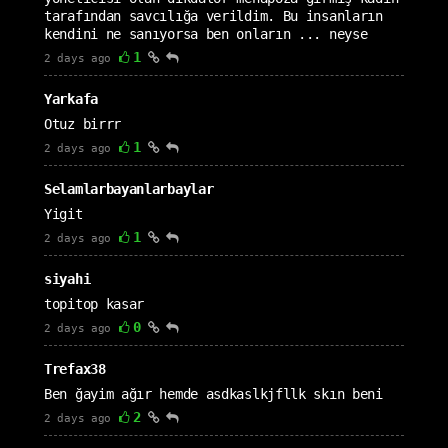
tarafından savcılığa verildim. Bu insanların
kendini ne sanıyorsa ben onların ... neyse
1
2 days ago
Yarkafa
Otuz birrr
1
2 days ago
Selamlarbayanlarbaylar
Yigit
1
2 days ago
siyahi
topitop kasar
0
2 days ago
Trefax38
Ben ğayim ağır hemde asdkaslkjfllk skın beni
2
2 days ago