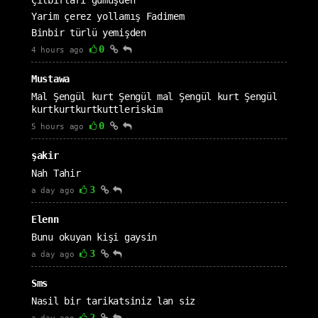
Çılbırları gümüşden
Yarim çerez yollamış Fadimem
Binbir türlü yemişden
0
4 hours ago
Mustawa
Mal Şengül kurt Şengül mal Şengül kurt Şengül
kurtkurtkurtkuttleriskim
0
5 hours ago
şakir
Nah Tahir
3
a day ago
Elenn
Bunu okuyan kişi gaysin
3
a day ago
Sms
Nasil bir tarikatsiniz lan siz
2