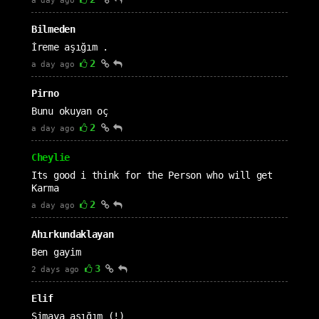
a day ago
Bilmeden
İreme aşığım .
2
a day ago
Pirno
Bunu okuyan oç
2
a day ago
Cheylie
Its good i think for the Person who will get
Karma
2
a day ago
Ahırkundaklayan
Ben gayim
3
2 days ago
Elif
Simaya aşığım (!)