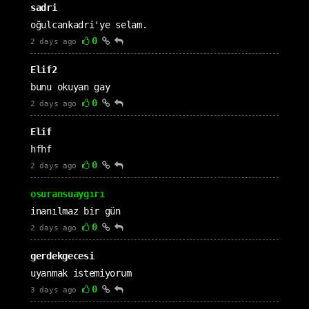
sadri
oğulcankadri'ye selam.
0
2 days ago
Elif2
bunu okuyan gay
0
2 days ago
Elif
hfhf
0
2 days ago
osuransuaygırı
inanılmaz bir gün
0
2 days ago
gerdekgecesi
uyanmak istemiyorum
0
3 days ago