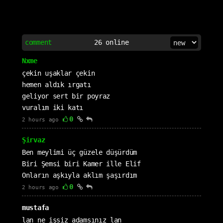
comment
26
online
Nxme
çekin uşaklar çekin
hemen aldık ırgatı
geliyor sert bir poyraz
vuralım iki katı
0
2 hours ago
Şirvaz
Ben meylimi üç güzele düşürdüm
Biri Şemsi biri Kamer ille Elif
Onların aşkıyla aklım şaşırdım
0
2 hours ago
mustafa
lan ne işsiz adamsınız lan