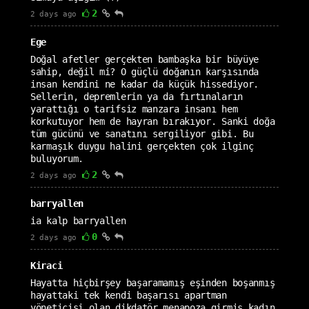
2
2 days ago
Ege
Doğal afetler gerçekten bambaşka bir büyüye
sahip, değil mi? O güçlü doğanın karşısında
insan kendini ne kadar da küçük hissediyor.
Sellerin, depremlerin ya da fırtınaların
yarattığı o tarifsiz manzara insanı hem
korkutuyor hem de hayran bırakıyor. Sanki doğa
tüm gücünü ve sanatını sergiliyor gibi. Bu
karmaşık duygu halini gerçekten çok ilginç
buluyorum.
2
2 days ago
barryallen
ia kalp barryallen
0
2 days ago
Kiraci
Hayatta hiçbirşey başaramamış eşinden boşanmış
hayattaki tek kendi başarısı apartman
yöneticisi olan dikdatör menapoza girmiş kadın