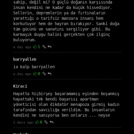
sahip, değil mi? O güçlü doğanın karşısında
insan kendini ne kadar da küçük hissediyor.
Sellerin, depremlerin ya da fırtınaların
yarattığı o tarifsiz manzara insanı hem
korkutuyor hem de hayran bırakıyor. Sanki doğa
tüm gücünü ve sanatını sergiliyor gibi. Bu
karmaşık duygu halini gerçekten çok ilginç
buluyorum.
1
a day ago
barryallen
ia kalp barryallen
0
a day ago
Kiraci
Hayatta hiçbirşey başaramamış eşinden boşanmış
hayattaki tek kendi başarısı apartman
yöneticisi olan dikdatör menapoza girmiş kadın
tarafından savcılığa verildim. Bu insanların
kendini ne sanıyorsa ben onların ... neyse
0
2 days ago