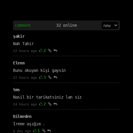
comment
32
online
şakir
Nah Tahir
2
22 hours ago
Elenn
Bunu okuyan kişi gaysin
3
22 hours ago
Sms
Nasil bir tarikatsiniz lan siz
2
24 hours ago
Bilmeden
İreme aşığım .
1
a day ago