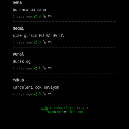
Sema
bu sana bu sana
0
3 days ago
Necmi
size girsin MU HA HA HA
0
3 days ago
Vural
Burak sg
1
4 days ago
Yakup
Kardeleni cok seviyom
0
4 days ago
cm1111
nah
top
new
url
reg
irc
vpn
fuck
®
2006
©
nolur.com
Seni çok seviyorum nah seven sevgilim
0
4 days ago