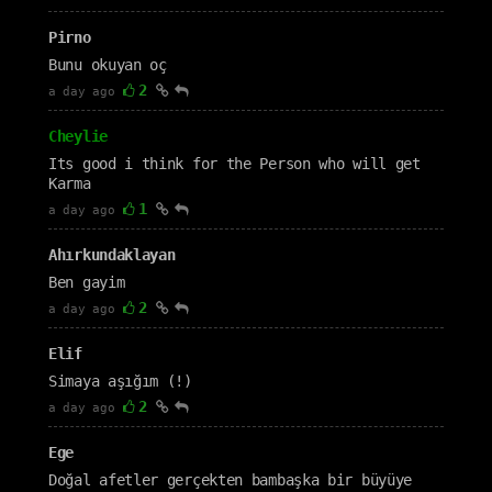
Pirno
Bunu okuyan oç
2
a day ago
Cheylie
Its good i think for the Person who will get
Karma
1
a day ago
Ahırkundaklayan
Ben gayim
2
a day ago
Elif
Simaya aşığım (!)
2
a day ago
Ege
Doğal afetler gerçekten bambaşka bir büyüye