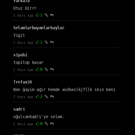
Yarkafa
Otuz birrr
1
2 days ago
Selamlarbayanlarbaylar
Yigit
1
2 days ago
siyahi
topitop kasar
0
2 days ago
Trefax38
Ben ğayim ağır hemde asdkaslkjfllk skın beni
2
2 days ago
sadri
oğulcankadri'ye selam.
0
2 days ago