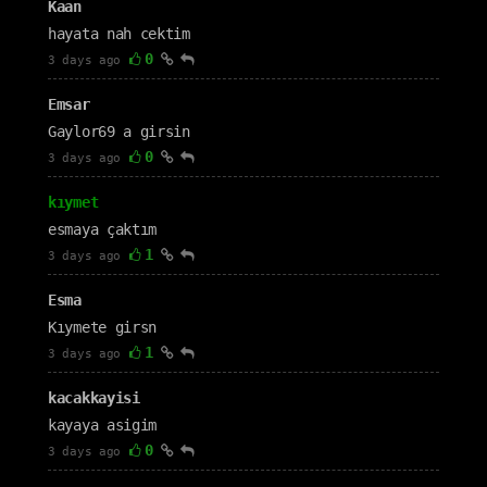
Kaan
hayata nah cektim
0
3 days ago
Emsar
Gaylor69 a girsin
0
3 days ago
kıymet
esmaya çaktım
1
3 days ago
Esma
Kıymete girsn
1
3 days ago
kacakkayisi
kayaya asigim
0
3 days ago