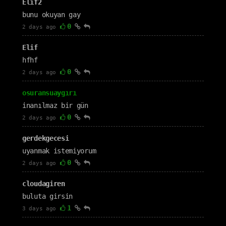
Elif2
bunu okuyan gay
0
2 days ago
Elif
hfhf
0
2 days ago
osuransuaygırı
inanılmaz bir gün
0
2 days ago
gerdekgecesi
uyanmak istemiyorum
0
2 days ago
cloudagiren
buluta girsin
1
3 days ago