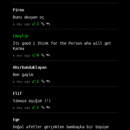
Pirno
Bunu okuyan oç
1
a day ago
Cheylie
Its good i think for the Person who will get
Karma
0
a day ago
Ahırkundaklayan
Ben gayim
1
a day ago
Elif
Simaya aşığım (!)
1
a day ago
Ege
Doğal afetler gerçekten bambaşka bir büyüye