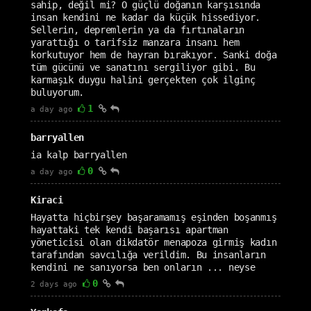
sahip, değil mi? O güçlü doğanın karşısında
insan kendini ne kadar da küçük hissediyor.
Sellerin, depremlerin ya da fırtınaların
yarattığı o tarifsiz manzara insanı hem
korkutuyor hem de hayran bırakıyor. Sanki doğa
tüm gücünü ve sanatını sergiliyor gibi. Bu
karmaşık duygu halini gerçekten çok ilginç
buluyorum.
1
a day ago
barryallen
ia kalp barryallen
0
a day ago
Kiraci
Hayatta hiçbirşey başaramamış eşinden boşanmış
hayattaki tek kendi başarısı apartman
yöneticisi olan dikdatör menapoza girmiş kadın
tarafından savcılığa verildim. Bu insanların
kendini ne sanıyorsa ben onların ... neyse
0
2 days ago