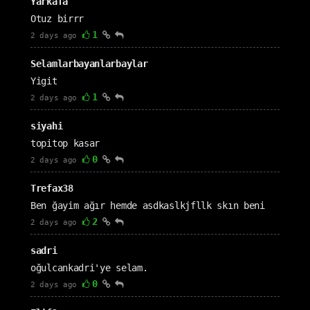
Yarkafa
Otuz birrr
1
2 days ago
Selamlarbayanlarbaylar
Yigit
1
2 days ago
siyahi
topitop kasar
0
2 days ago
Trefax38
Ben ğayim ağır hemde asdkaslkjfllk skın beni
2
2 days ago
sadri
oğulcankadri'ye selam.
0
2 days ago