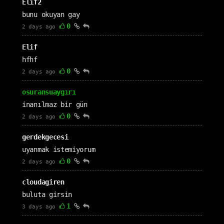
Elif2
bunu okuyan gay
0
2 days ago
Elif
hfhf
0
2 days ago
osuransuaygırı
inanılmaz bir gün
0
2 days ago
gerdekgecesi
uyanmak istemiyorum
0
2 days ago
cloudagiren
buluta girsin
1
3 days ago