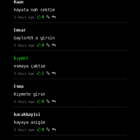
Kaan
hayata nah cektim
0
3 days ago
Emsar
Gaylor69 a girsin
0
3 days ago
kıymet
esmaya çaktım
1
3 days ago
Esma
Kıymete girsn
0
3 days ago
kacakkayisi
kayaya asigim
0
3 days ago