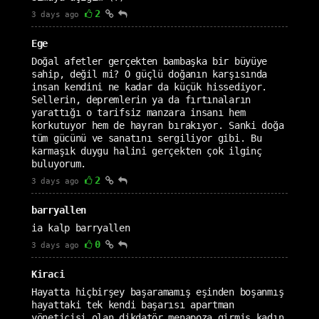
2
3 days ago
Ege
Doğal afetler gerçekten bambaşka bir büyüye
sahip, değil mi? O güçlü doğanın karşısında
insan kendini ne kadar da küçük hissediyor.
Sellerin, depremlerin ya da fırtınaların
yarattığı o tarifsiz manzara insanı hem
korkutuyor hem de hayran bırakıyor. Sanki doğa
tüm gücünü ve sanatını sergiliyor gibi. Bu
karmaşık duygu halini gerçekten çok ilginç
buluyorum.
2
3 days ago
barryallen
ia kalp barryallen
0
3 days ago
Kiraci
Hayatta hiçbirşey başaramamış eşinden boşanmış
hayattaki tek kendi başarısı apartman
yöneticisi olan dikdatör menapoza girmiş kadın