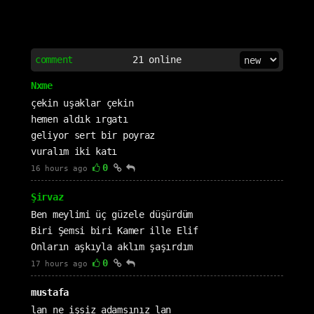
comment
21
online
Nxme
çekin uşaklar çekin
hemen aldık ırgatı
geliyor sert bir poyraz
vuralım iki katı
0
16 hours ago
Şirvaz
Ben meylimi üç güzele düşürdüm
Biri Şemsi biri Kamer ille Elif
Onların aşkıyla aklım şaşırdım
0
17 hours ago
mustafa
lan ne işsiz adamsınız lan