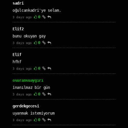
sadri
oğulcankadri'ye selam.
0
3 days ago
Elif2
bunu okuyan gay
0
3 days ago
Elif
hfhf
0
3 days ago
osuransuaygırı
inanılmaz bir gün
0
3 days ago
gerdekgecesi
uyanmak istemiyorum
0
3 days ago