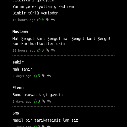
Çılbırları gümüşden
Yarim çerez yollamış Fadimem
Binbir türlü yemişden
0
18 hours ago
Mustawa
Mal Şengül kurt Şengül mal Şengül kurt Şengül
kurtkurtkurtkuttleriskim
0
20 hours ago
şakir
Nah Tahir
3
2 days ago
Elenn
Bunu okuyan kişi gaysin
3
2 days ago
Sms
Nasil bir tarikatsiniz lan siz
2