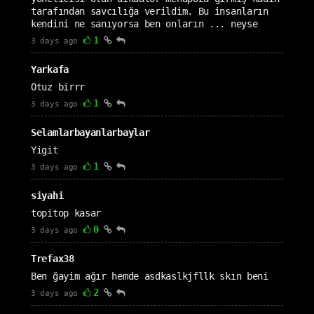
tarafından savcılığa verildim. Bu insanların
kendini ne sanıyorsa ben onların ... neyse
1
3 days ago
Yarkafa
Otuz birrr
1
3 days ago
Selamlarbayanlarbaylar
Yigit
1
3 days ago
siyahi
topitop kasar
0
3 days ago
Trefax38
Ben ğayim ağır hemde asdkaslkjfllk skın beni
2
3 days ago