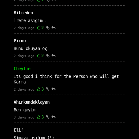
2 days ago
Bilmeden
İreme aşığım .
2
2 days ago
Pirno
Bunu okuyan oç
2
2 days ago
Cheylie
Its good i think for the Person who will get
Karma
3
2 days ago
Ahırkundaklayan
Ben gayim
3
3 days ago
Elif
Simaya aşığım (!)