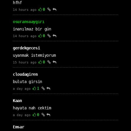
hfhf
0
14 hours ago
osuransuaygırı
inanılmaz bir gün
0
14 hours ago
gerdekgecesi
uyanmak istemiyorum
0
15 hours ago
cloudagiren
buluta girsin
1
a day ago
Kaan
hayata nah cektim
0
a day ago
Emsar