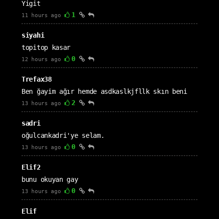
Yigit
1
11 hours ago
siyahi
topitop kasar
0
12 hours ago
Trefax38
Ben ğayim ağır hemde asdkaslkjfllk skın beni
2
13 hours ago
sadri
oğulcankadri'ye selam.
0
13 hours ago
Elif2
bunu okuyan gay
0
13 hours ago
Elif