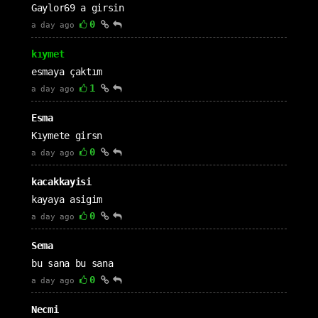
Gaylor69 a girsin
0
a day ago
kıymet
esmaya çaktım
1
a day ago
Esma
Kıymete girsn
0
a day ago
kacakkayisi
kayaya asigim
0
a day ago
Sema
bu sana bu sana
0
a day ago
Necmi