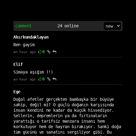
comment
24
online
Ahırkundaklayan
Ben gayim
0
an hour ago
Elif
Simaya aşığım (!)
0
an hour ago
Ege
Doğal afetler gerçekten bambaşka bir büyüye
sahip, değil mi? O güçlü doğanın karşısında
insan kendini ne kadar da küçük hissediyor.
Sellerin, depremlerin ya da fırtınaların
yarattığı o tarifsiz manzara insanı hem
korkutuyor hem de hayran bırakıyor. Sanki doğa
tüm gücünü ve sanatını sergiliyor gibi. Bu