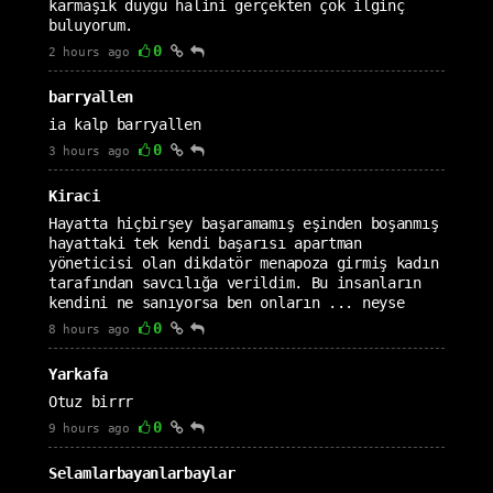
karmaşık duygu halini gerçekten çok ilginç
buluyorum.
0
2 hours ago
barryallen
ia kalp barryallen
0
3 hours ago
Kiraci
Hayatta hiçbirşey başaramamış eşinden boşanmış
hayattaki tek kendi başarısı apartman
yöneticisi olan dikdatör menapoza girmiş kadın
tarafından savcılığa verildim. Bu insanların
kendini ne sanıyorsa ben onların ... neyse
0
8 hours ago
Yarkafa
Otuz birrr
0
9 hours ago
Selamlarbayanlarbaylar