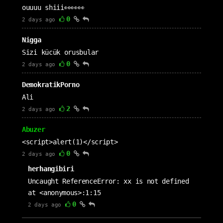
ouuuu shiii👀👀👀
0
2 days ago
Nigga
Sizi kücük orusbular
0
2 days ago
DemokratikPorno
Ali
2
2 days ago
Abuzer
<script>alert(1)</script>
0
2 days ago
herhangibiri
Uncaught ReferenceError: xx is not defined
at <anonymous>:1:15
0
2 days ago