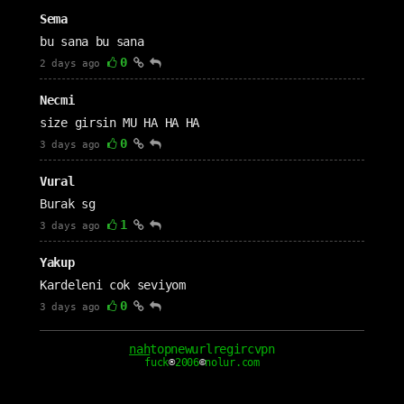
Sema
bu sana bu sana
0
2 days ago
Necmi
size girsin MU HA HA HA
0
3 days ago
Vural
Burak sg
1
3 days ago
Yakup
Kardeleni cok seviyom
0
3 days ago
cm1111
nah
top
new
url
reg
irc
vpn
fuck
®
2006
©
nolur.com
Seni çok seviyorum nah seven sevgilim
0
3 days ago