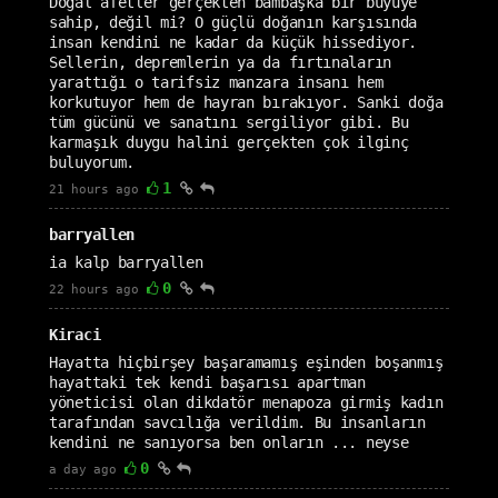
Doğal afetler gerçekten bambaşka bir büyüye
sahip, değil mi? O güçlü doğanın karşısında
insan kendini ne kadar da küçük hissediyor.
Sellerin, depremlerin ya da fırtınaların
yarattığı o tarifsiz manzara insanı hem
korkutuyor hem de hayran bırakıyor. Sanki doğa
tüm gücünü ve sanatını sergiliyor gibi. Bu
karmaşık duygu halini gerçekten çok ilginç
buluyorum.
1
21 hours ago
barryallen
ia kalp barryallen
0
22 hours ago
Kiraci
Hayatta hiçbirşey başaramamış eşinden boşanmış
hayattaki tek kendi başarısı apartman
yöneticisi olan dikdatör menapoza girmiş kadın
tarafından savcılığa verildim. Bu insanların
kendini ne sanıyorsa ben onların ... neyse
0
a day ago