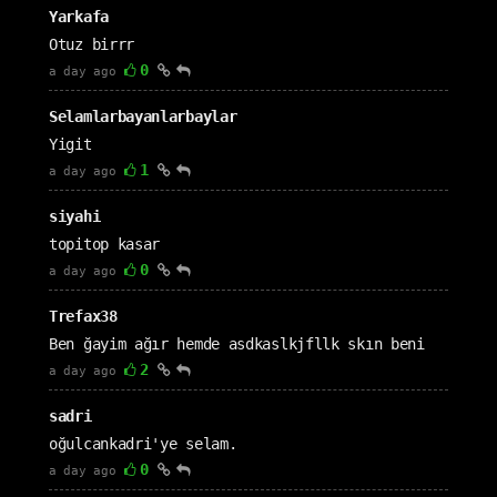
Yarkafa
Otuz birrr
0
a day ago
Selamlarbayanlarbaylar
Yigit
1
a day ago
siyahi
topitop kasar
0
a day ago
Trefax38
Ben ğayim ağır hemde asdkaslkjfllk skın beni
2
a day ago
sadri
oğulcankadri'ye selam.
0
a day ago