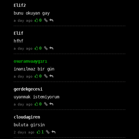
Elif2
bunu okuyan gay
0
a day ago
Elif
hfhf
0
a day ago
osuransuaygırı
inanılmaz bir gün
0
a day ago
gerdekgecesi
uyanmak istemiyorum
0
a day ago
cloudagiren
buluta girsin
1
2 days ago