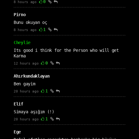
0
8 hours ago
Pirno
Bunu okuyan oç
1
8 hours ago
Cheylie
Its good i think for the Person who will get
Karma
0
12 hours ago
Ahırkundaklayan
Ben gayim
1
20 hours ago
Elif
Simaya aşığım (!)
1
20 hours ago
Ege