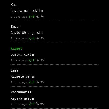
Kaan
hayata nah cektim
0
2 days ago
Emsar
Gaylor69 a girsin
0
2 days ago
kıymet
esmaya çaktım
1
2 days ago
Esma
Kıymete girsn
0
2 days ago
kacakkayisi
kayaya asigim
0
2 days ago