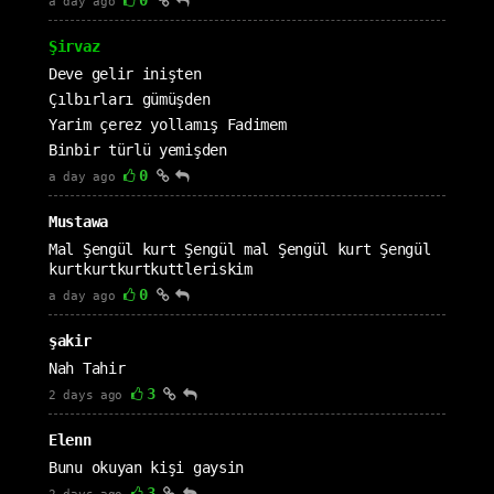
0
a day ago
Şirvaz
Deve gelir inişten
Çılbırları gümüşden
Yarim çerez yollamış Fadimem
Binbir türlü yemişden
0
a day ago
Mustawa
Mal Şengül kurt Şengül mal Şengül kurt Şengül
kurtkurtkurtkuttleriskim
0
a day ago
şakir
Nah Tahir
3
2 days ago
Elenn
Bunu okuyan kişi gaysin
3