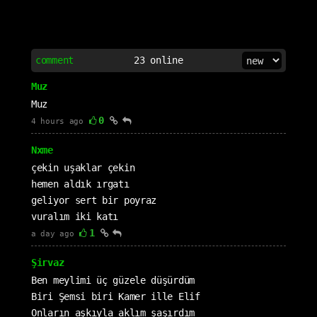
comment
23
online
Muz
Muz
0
4 hours ago
Nxme
çekin uşaklar çekin
hemen aldık ırgatı
geliyor sert bir poyraz
vuralım iki katı
1
a day ago
Şirvaz
Ben meylimi üç güzele düşürdüm
Biri Şemsi biri Kamer ille Elif
Onların aşkıyla aklım şaşırdım