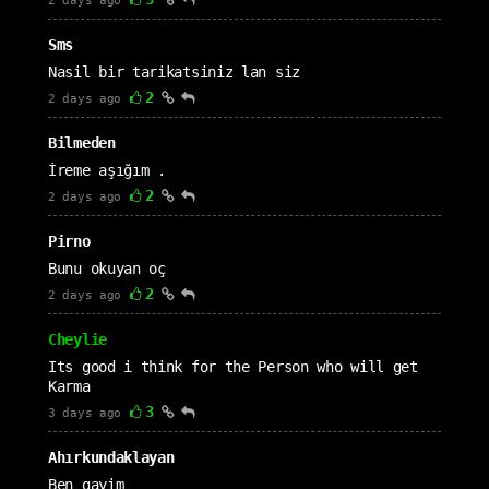
2 days ago
Sms
Nasil bir tarikatsiniz lan siz
2
2 days ago
Bilmeden
İreme aşığım .
2
2 days ago
Pirno
Bunu okuyan oç
2
2 days ago
Cheylie
Its good i think for the Person who will get
Karma
3
3 days ago
Ahırkundaklayan
Ben gayim