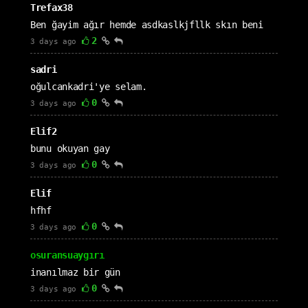
Trefax38
Ben ğayim ağır hemde asdkaslkjfllk skın beni
2
3 days ago
sadri
oğulcankadri'ye selam.
0
3 days ago
Elif2
bunu okuyan gay
0
3 days ago
Elif
hfhf
0
3 days ago
osuransuaygırı
inanılmaz bir gün
0
3 days ago