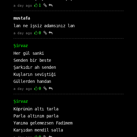
1
a day ago
mustafa
lan ne işsiz adamsınız lan
0
a day ago
Şirvaz
Her gül sanki
Senden bir beste
Şarkıdır ah senden
Kuşların seviştiği
Güllerden handan
0
a day ago
Şirvaz
Köprünün altı tarla
Parla altınım parla
Yanıma gelemezsen Fadimem
Karşıdan mendil salla