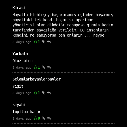
Kiraci
Hayatta hiçbirşey başaramamış eşinden boşanmış
hayattaki tek kendi başarısı apartman
yöneticisi olan dikdatör menapoza girmiş kadın
tarafından savcılığa verildim. Bu insanların
kendini ne sanıyorsa ben onların ... neyse
1
3 days ago
Yarkafa
Otuz birrr
1
3 days ago
Selamlarbayanlarbaylar
Yigit
1
3 days ago
siyahi
topitop kasar
0
3 days ago