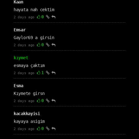
Kaan
hayata nah cektim
0
2 days ago
Emsar
Gaylor69 a girsin
0
2 days ago
kıymet
esmaya çaktım
1
2 days ago
Esma
Kıymete girsn
0
2 days ago
kacakkayisi
kayaya asigim
0
2 days ago