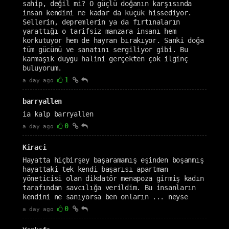
sahip, değil mi? O güçlü doğanın karşısında
insan kendini ne kadar da küçük hissediyor.
Sellerin, depremlerin ya da fırtınaların
yarattığı o tarifsiz manzara insanı hem
korkutuyor hem de hayran bırakıyor. Sanki doğa
tüm gücünü ve sanatını sergiliyor gibi. Bu
karmaşık duygu halini gerçekten çok ilginç
buluyorum.
1
a day ago
barryallen
ia kalp barryallen
0
a day ago
Kiraci
Hayatta hiçbirşey başaramamış eşinden boşanmış
hayattaki tek kendi başarısı apartman
yöneticisi olan dikdatör menapoza girmiş kadın
tarafından savcılığa verildim. Bu insanların
kendini ne sanıyorsa ben onların ... neyse
0
a day ago