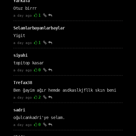
Yarkafa
Otuz birrr
1
a day ago
Selamlarbayanlarbaylar
Yigit
1
a day ago
siyahi
topitop kasar
0
a day ago
Trefax38
Ben ğayim ağır hemde asdkaslkjfllk skın beni
2
a day ago
sadri
oğulcankadri'ye selam.
0
a day ago