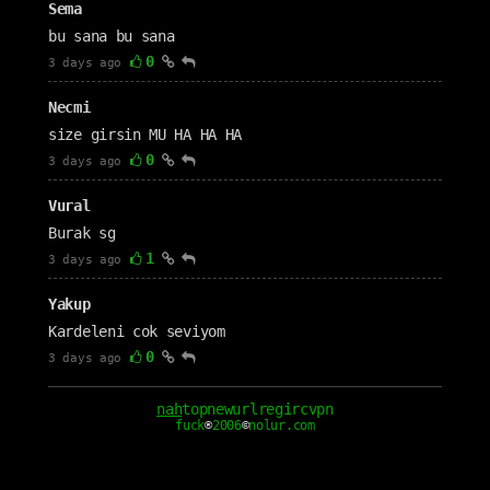
Sema
bu sana bu sana
0
3 days ago
Necmi
size girsin MU HA HA HA
0
3 days ago
Vural
Burak sg
1
3 days ago
Yakup
Kardeleni cok seviyom
0
3 days ago
cm1111
nah
top
new
url
reg
irc
vpn
fuck
®
2006
©
nolur.com
Seni çok seviyorum nah seven sevgilim
0
3 days ago