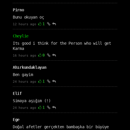
Pirno
Bunu okuyan oç
1
12 hours ago
Cheylie
Its good i think for the Person who will get
Karma
0
16 hours ago
Ahırkundaklayan
Ben gayim
1
24 hours ago
Elif
Simaya aşığım (!)
1
24 hours ago
Ege
Doğal afetler gerçekten bambaşka bir büyüye