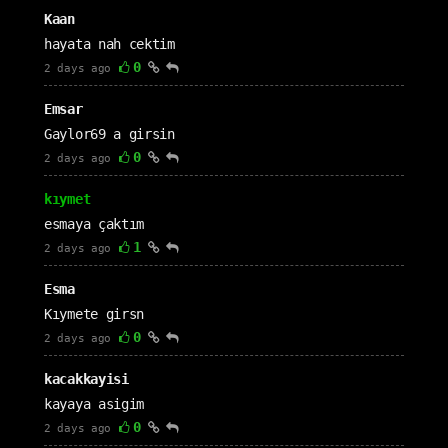
Kaan
hayata nah cektim
0
2 days ago
Emsar
Gaylor69 a girsin
0
2 days ago
kıymet
esmaya çaktım
1
2 days ago
Esma
Kıymete girsn
0
2 days ago
kacakkayisi
kayaya asigim
0
2 days ago