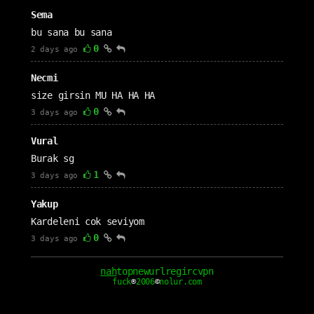
Sema
bu sana bu sana
0
2 days ago
Necmi
size girsin MU HA HA HA
0
3 days ago
Vural
Burak sg
1
3 days ago
Yakup
Kardeleni cok seviyom
0
3 days ago
cm1111
nah
top
new
url
reg
irc
vpn
fuck
®
2006
©
nolur.com
Seni çok seviyorum nah seven sevgilim
0
3 days ago