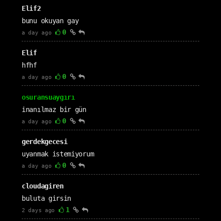
Elif2
bunu okuyan gay
0
a day ago
Elif
hfhf
0
a day ago
osuransuaygırı
inanılmaz bir gün
0
a day ago
gerdekgecesi
uyanmak istemiyorum
0
a day ago
cloudagiren
buluta girsin
1
2 days ago