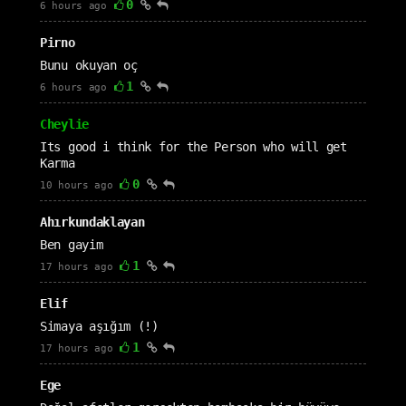
0
6 hours ago
Pirno
Bunu okuyan oç
1
6 hours ago
Cheylie
Its good i think for the Person who will get
Karma
0
10 hours ago
Ahırkundaklayan
Ben gayim
1
17 hours ago
Elif
Simaya aşığım (!)
1
17 hours ago
Ege