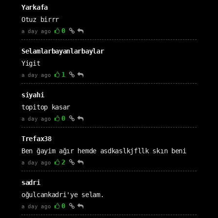
Yarkafa
Otuz birrr
0
a day ago
Selamlarbayanlarbaylar
Yigit
1
a day ago
siyahi
topitop kasar
0
a day ago
Trefax38
Ben ğayim ağır hemde asdkaslkjfllk skın beni
2
a day ago
sadri
oğulcankadri'ye selam.
0
a day ago