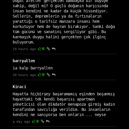
Doğal afetler gerçekten bambaşka bir büyüye
sahip, değil mi? O güçlü doğanın karşısında
insan kendini ne kadar da küçük hissediyor.
Sellerin, depremlerin ya da fırtınaların
yarattığı o tarifsiz manzara insanı hem
korkutuyor hem de hayran bırakıyor. Sanki doğa
tüm gücünü ve sanatını sergiliyor gibi. Bu
karmaşık duygu halini gerçekten çok ilginç
buluyorum.
0
19 hours ago
barryallen
ia kalp barryallen
0
20 hours ago
Kiraci
Hayatta hiçbirşey başaramamış eşinden boşanmış
hayattaki tek kendi başarısı apartman
yöneticisi olan dikdatör menapoza girmiş kadın
tarafından savcılığa verildim. Bu insanların
kendini ne sanıyorsa ben onların ... neyse
0
a day ago