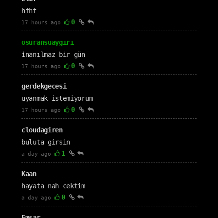
hfhf
0
17 hours ago
osuransuaygırı
inanılmaz bir gün
0
17 hours ago
gerdekgecesi
uyanmak istemiyorum
0
17 hours ago
cloudagiren
buluta girsin
1
a day ago
Kaan
hayata nah cektim
0
a day ago
Emsar