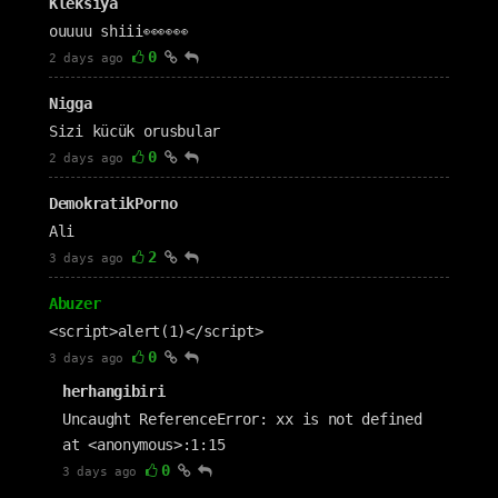
Kleksiya
ouuuu shiii👀👀👀
0
2 days ago
Nigga
Sizi kücük orusbular
0
2 days ago
DemokratikPorno
Ali
2
3 days ago
Abuzer
<script>alert(1)</script>
0
3 days ago
herhangibiri
Uncaught ReferenceError: xx is not defined
at <anonymous>:1:15
0
3 days ago