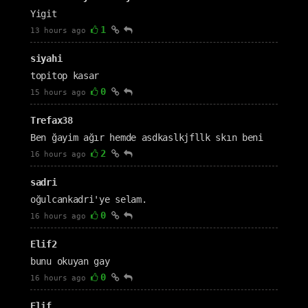
Yigit
1
13 hours ago
siyahi
topitop kasar
0
15 hours ago
Trefax38
Ben ğayim ağır hemde asdkaslkjfllk skın beni
2
16 hours ago
sadri
oğulcankadri'ye selam.
0
16 hours ago
Elif2
bunu okuyan gay
0
16 hours ago
Elif