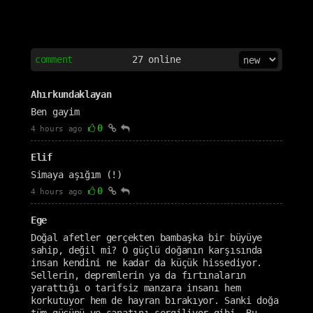
comment
27
online
Ahırkundaklayan
Ben gayim
0
4 hours ago
Elif
Simaya aşığım (!)
0
4 hours ago
Ege
Doğal afetler gerçekten bambaşka bir büyüye
sahip, değil mi? O güçlü doğanın karşısında
insan kendini ne kadar da küçük hissediyor.
Sellerin, depremlerin ya da fırtınaların
yarattığı o tarifsiz manzara insanı hem
korkutuyor hem de hayran bırakıyor. Sanki doğa