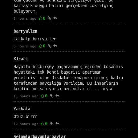
tüm gücünü ve sanatını sergiliyor gibi. Bu
karmaşık duygu halini gerçekten çok ilginç
buluyorum.
0
5 hours ago
barryallen
ia kalp barryallen
0
6 hours ago
Kiraci
Hayatta hiçbirşey başaramamış eşinden boşanmış
hayattaki tek kendi başarısı apartman
yöneticisi olan dikdatör menapoza girmiş kadın
tarafından savcılığa verildim. Bu insanların
kendini ne sanıyorsa ben onların ... neyse
0
11 hours ago
Yarkafa
Otuz birrr
0
12 hours ago
Selamlarbayanlarbaylar