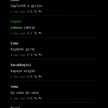
Gaylor69 a girsin
0
a day ago
kıymet
esmaya çaktım
1
a day ago
Esma
Kıymete girsn
0
a day ago
kacakkayisi
kayaya asigim
0
a day ago
Sema
bu sana bu sana
0
a day ago