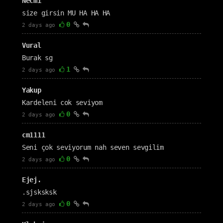
Necmi
size girsin MU HA HA HA
0
2 days ago
Vural
Burak sg
1
2 days ago
Yakup
Kardeleni cok seviyom
0
2 days ago
cm1111
Seni çok seviyorum nah seven sevgilim
0
2 days ago
Ejej.
.sjsksksk
0
2 days ago