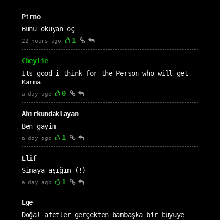
Pirno
Bunu okuyan oç
1
22 hours ago
Cheylie
Its good i think for the Person who will get
Karma
0
a day ago
Ahırkundaklayan
Ben gayim
1
a day ago
Elif
Simaya aşığım (!)
1
a day ago
Ege
Doğal afetler gerçekten bambaşka bir büyüye