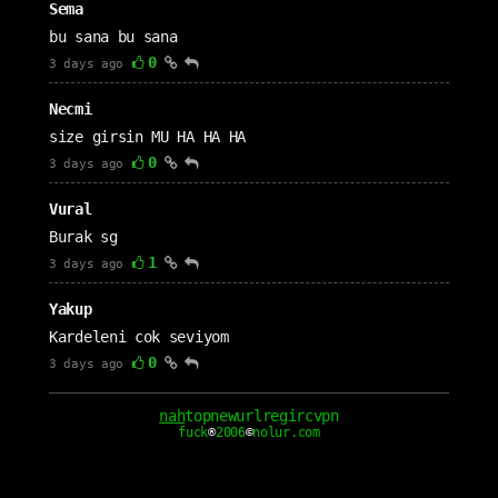
Sema
bu sana bu sana
0
3 days ago
Necmi
size girsin MU HA HA HA
0
3 days ago
Vural
Burak sg
1
3 days ago
Yakup
Kardeleni cok seviyom
0
3 days ago
cm1111
nah
top
new
url
reg
irc
vpn
fuck
®
2006
©
nolur.com
Seni çok seviyorum nah seven sevgilim
0
4 days ago