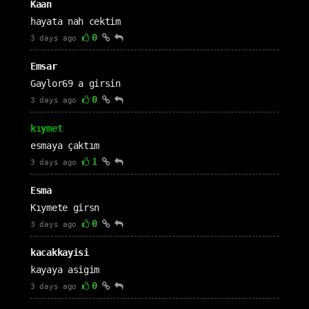
Kaan
hayata nah cektim
0
3 days ago
Emsar
Gaylor69 a girsin
0
3 days ago
kıymet
esmaya çaktım
1
3 days ago
Esma
Kıymete girsn
0
3 days ago
kacakkayisi
kayaya asigim
0
3 days ago