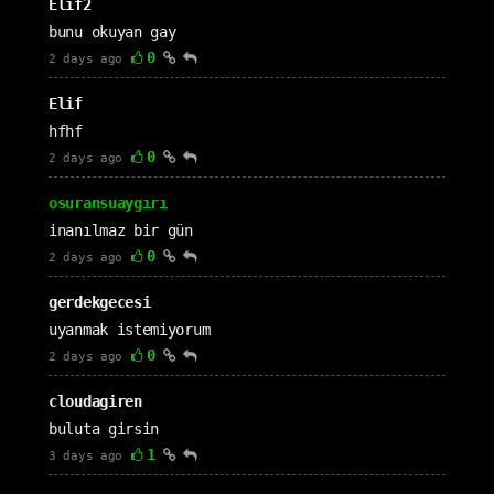
Elif2
bunu okuyan gay
0
2 days ago
Elif
hfhf
0
2 days ago
osuransuaygırı
inanılmaz bir gün
0
2 days ago
gerdekgecesi
uyanmak istemiyorum
0
2 days ago
cloudagiren
buluta girsin
1
3 days ago