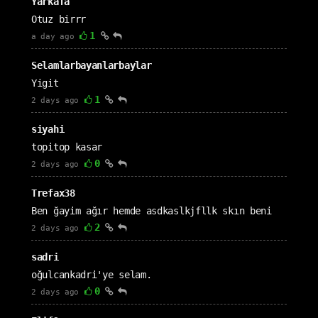
Yarkafa
Otuz birrr
1
a day ago
Selamlarbayanlarbaylar
Yigit
1
2 days ago
siyahi
topitop kasar
0
2 days ago
Trefax38
Ben ğayim ağır hemde asdkaslkjfllk skın beni
2
2 days ago
sadri
oğulcankadri'ye selam.
0
2 days ago