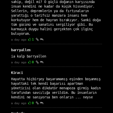
sahip, değil mi? O güçlü doğanın karşısında
insan kendini ne kadar da küçük hissediyor.
Sellerin, depremlerin ya da fırtınaların
yarattığı o tarifsiz manzara insanı hem
korkutuyor hem de hayran bırakıyor. Sanki doğa
tüm gücünü ve sanatını sergiliyor gibi. Bu
karmaşık duygu halini gerçekten çok ilginç
buluyorum.
1
a day ago
barryallen
ia kalp barryallen
0
a day ago
Kiraci
Hayatta hiçbirşey başaramamış eşinden boşanmış
hayattaki tek kendi başarısı apartman
yöneticisi olan dikdatör menapoza girmiş kadın
tarafından savcılığa verildim. Bu insanların
kendini ne sanıyorsa ben onların ... neyse
0
a day ago