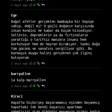
2
2 days ago
Ege
Doğal afetler gerçekten bambaşka bir büyüye
sahip, değil mi? O güçlü doğanın karşısında
insan kendini ne kadar da küçük hissediyor.
Sellerin, depremlerin ya da fırtınaların
yarattığı o tarifsiz manzara insanı hem
korkutuyor hem de hayran bırakıyor. Sanki doğa
tüm gücünü ve sanatını sergiliyor gibi. Bu
karmaşık duygu halini gerçekten çok ilginç
buluyorum.
2
2 days ago
barryallen
ia kalp barryallen
0
2 days ago
Kiraci
Hayatta hiçbirşey başaramamış eşinden boşanmış
hayattaki tek kendi başarısı apartman
yöneticisi olan dikdatör menapoza girmiş kadın