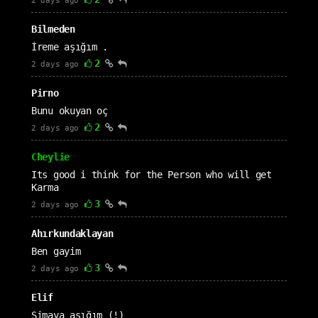
2 days ago
Bilmeden
İreme aşığım .
2
2 days ago
Pirno
Bunu okuyan oç
2
2 days ago
Cheylie
Its good i think for the Person who will get
Karma
3
2 days ago
Ahırkundaklayan
Ben gayim
3
2 days ago
Elif
Simaya aşığım (!)