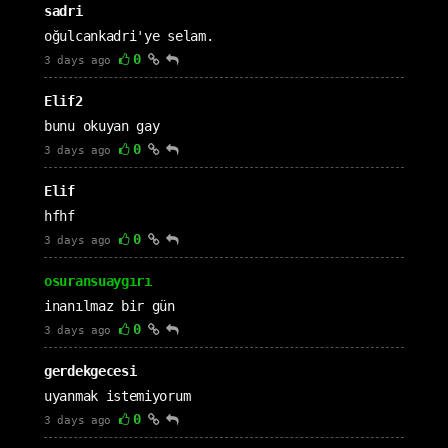
sadri
oğulcankadri'ye selam.
0
3 days ago
Elif2
bunu okuyan gay
0
3 days ago
Elif
hfhf
0
3 days ago
osuransuaygırı
inanılmaz bir gün
0
3 days ago
gerdekgecesi
uyanmak istemiyorum
0
3 days ago