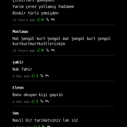
Çılbırları gümüşden
Yarim çerez yollamış Fadimem
Binbir türlü yemişden
0
13 hours ago
Mustawa
Mal Şengül kurt Şengül mal Şengül kurt Şengül
kurtkurtkurtkuttleriskim
0
15 hours ago
şakir
Nah Tahir
3
a day ago
Elenn
Bunu okuyan kişi gaysin
3
a day ago
Sms
Nasil bir tarikatsiniz lan siz
2