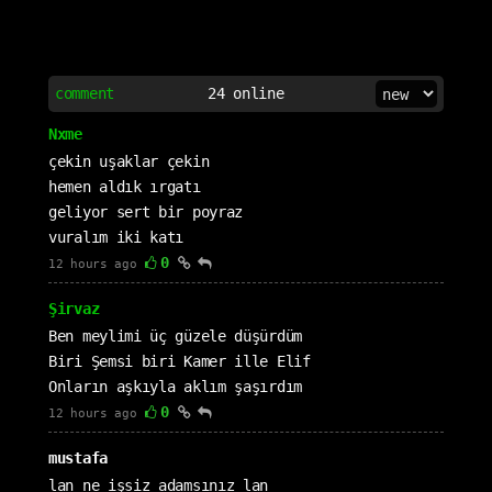
comment
24
online
Nxme
çekin uşaklar çekin
hemen aldık ırgatı
geliyor sert bir poyraz
vuralım iki katı
0
12 hours ago
Şirvaz
Ben meylimi üç güzele düşürdüm
Biri Şemsi biri Kamer ille Elif
Onların aşkıyla aklım şaşırdım
0
12 hours ago
mustafa
lan ne işsiz adamsınız lan