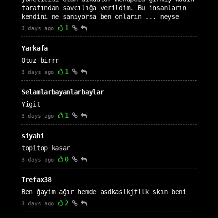
tarafından savcılığa verildim. Bu insanların
kendini ne sanıyorsa ben onların ... neyse
1
3 days ago
Yarkafa
Otuz birrr
1
3 days ago
Selamlarbayanlarbaylar
Yigit
1
3 days ago
siyahi
topitop kasar
0
3 days ago
Trefax38
Ben ğayim ağır hemde asdkaslkjfllk skın beni
2
3 days ago