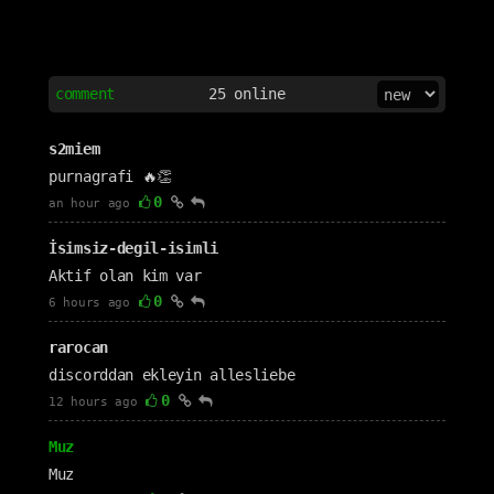
comment
25
online
s2miem
purnagrafi 🔥👏
0
an hour ago
İsimsiz-degil-isimli
Aktif olan kim var
0
6 hours ago
rarocan
discorddan ekleyin allesliebe
0
12 hours ago
Muz
Muz