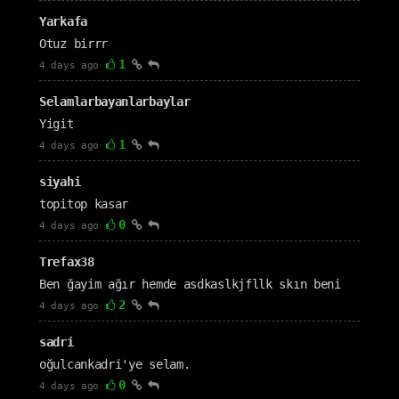
Yarkafa
Otuz birrr
1
4 days ago
Selamlarbayanlarbaylar
Yigit
1
4 days ago
siyahi
topitop kasar
0
4 days ago
Trefax38
Ben ğayim ağır hemde asdkaslkjfllk skın beni
2
4 days ago
sadri
oğulcankadri'ye selam.
0
4 days ago