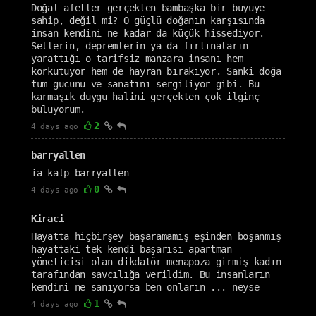
Doğal afetler gerçekten bambaşka bir büyüye
sahip, değil mi? O güçlü doğanın karşısında
insan kendini ne kadar da küçük hissediyor.
Sellerin, depremlerin ya da fırtınaların
yarattığı o tarifsiz manzara insanı hem
korkutuyor hem de hayran bırakıyor. Sanki doğa
tüm gücünü ve sanatını sergiliyor gibi. Bu
karmaşık duygu halini gerçekten çok ilginç
buluyorum.
2
4 days ago
barryallen
ia kalp barryallen
0
4 days ago
Kiraci
Hayatta hiçbirşey başaramamış eşinden boşanmış
hayattaki tek kendi başarısı apartman
yöneticisi olan dikdatör menapoza girmiş kadın
tarafından savcılığa verildim. Bu insanların
kendini ne sanıyorsa ben onların ... neyse
1
4 days ago