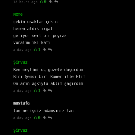
0
18 hours ago
Nxme
çekin uşaklar çekin
hemen aldık ırgatı
geliyor sert bir poyraz
vuralım iki katı
1
a day ago
Şirvaz
Ben meylimi üç güzele düşürdüm
Biri Şemsi biri Kamer ille Elif
Onların aşkıyla aklım şaşırdım
1
a day ago
mustafa
lan ne işsiz adamsınız lan
0
a day ago
Şirvaz