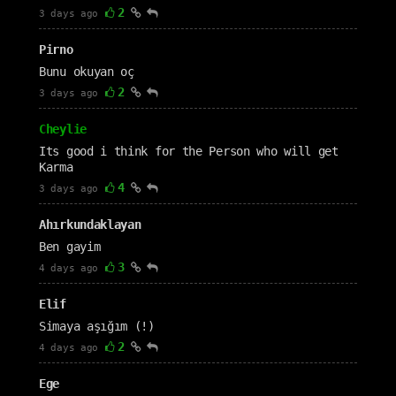
2
3 days ago
Pirno
Bunu okuyan oç
2
3 days ago
Cheylie
Its good i think for the Person who will get
Karma
4
3 days ago
Ahırkundaklayan
Ben gayim
3
4 days ago
Elif
Simaya aşığım (!)
2
4 days ago
Ege