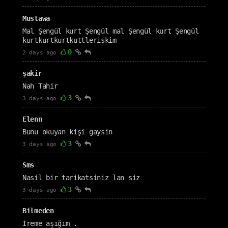
Mustawa
Mal Şengül kurt Şengül mal Şengül kurt Şengül
kurtkurtkurtkuttleriskim
0
2 days ago
şakir
Nah Tahir
3
3 days ago
Elenn
Bunu okuyan kişi gaysin
3
3 days ago
Sms
Nasil bir tarikatsiniz lan siz
3
3 days ago
Bilmeden
İreme aşığım .