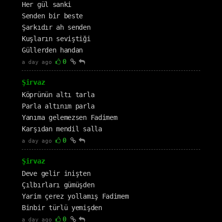
Her gül sanki
Senden bir beste
Şarkıdır ah senden
Kuşların seviştiği
Güllerden handan
0
a day ago
Şirvaz
Köprünün altı tarla
Parla altınım parla
Yanıma gelemezsen Fadimem
Karşıdan mendil salla
0
a day ago
Şirvaz
Deve gelir inişten
Çılbırları gümüşden
Yarim çerez yollamış Fadimem
Binbir türlü yemişden
0
a day ago