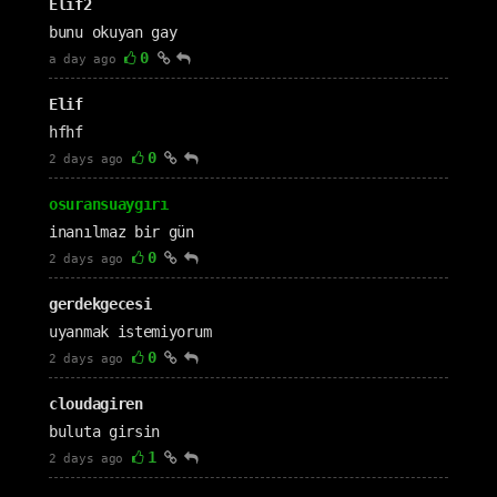
Elif2
bunu okuyan gay
0
a day ago
Elif
hfhf
0
2 days ago
osuransuaygırı
inanılmaz bir gün
0
2 days ago
gerdekgecesi
uyanmak istemiyorum
0
2 days ago
cloudagiren
buluta girsin
1
2 days ago