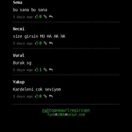
Sema
bu sana bu sana
0
3 days ago
Necmi
size girsin MU HA HA HA
0
3 days ago
Vural
Burak sg
1
3 days ago
Yakup
Kardeleni cok seviyom
0
3 days ago
cm1111
nah
top
new
url
reg
irc
vpn
fuck
®
2006
©
nolur.com
Seni çok seviyorum nah seven sevgilim
0
3 days ago