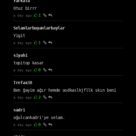
Yarkafa
Otuz birrr
1
a day ago
Selamlarbayanlarbaylar
Yigit
1
a day ago
siyahi
topitop kasar
0
a day ago
Trefax38
Ben ğayim ağır hemde asdkaslkjfllk skın beni
2
a day ago
sadri
oğulcankadri'ye selam.
0
a day ago