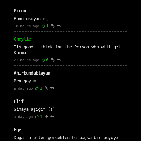
Pirno
Bunu okuyan oç
1
18 hours ago
Cheylie
Its good i think for the Person who will get
Karma
0
21 hours ago
Ahırkundaklayan
Ben gayim
1
a day ago
Elif
Simaya aşığım (!)
1
a day ago
Ege
Doğal afetler gerçekten bambaşka bir büyüye