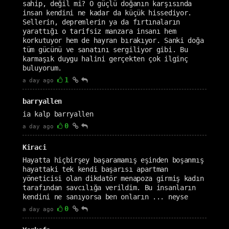
sahip, değil mi? O güçlü doğanın karşısında
insan kendini ne kadar da küçük hissediyor.
Sellerin, depremlerin ya da fırtınaların
yarattığı o tarifsiz manzara insanı hem
korkutuyor hem de hayran bırakıyor. Sanki doğa
tüm gücünü ve sanatını sergiliyor gibi. Bu
karmaşık duygu halini gerçekten çok ilginç
buluyorum.
1
a day ago
barryallen
ia kalp barryallen
0
a day ago
Kiraci
Hayatta hiçbirşey başaramamış eşinden boşanmış
hayattaki tek kendi başarısı apartman
yöneticisi olan dikdatör menapoza girmiş kadın
tarafından savcılığa verildim. Bu insanların
kendini ne sanıyorsa ben onların ... neyse
0
a day ago