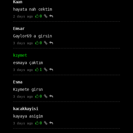
Kaan
hayata nah cektim
0
2 days ago
Emsar
Gaylor69 a girsin
0
3 days ago
kıymet
esmaya çaktım
1
3 days ago
Esma
Kıymete girsn
0
3 days ago
kacakkayisi
kayaya asigim
0
3 days ago