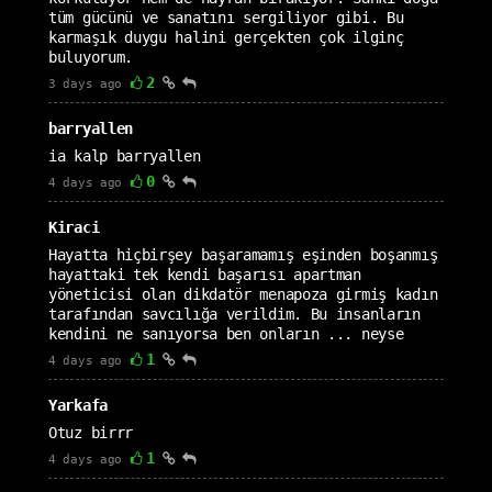
tüm gücünü ve sanatını sergiliyor gibi. Bu
karmaşık duygu halini gerçekten çok ilginç
buluyorum.
2
3 days ago
barryallen
ia kalp barryallen
0
4 days ago
Kiraci
Hayatta hiçbirşey başaramamış eşinden boşanmış
hayattaki tek kendi başarısı apartman
yöneticisi olan dikdatör menapoza girmiş kadın
tarafından savcılığa verildim. Bu insanların
kendini ne sanıyorsa ben onların ... neyse
1
4 days ago
Yarkafa
Otuz birrr
1
4 days ago