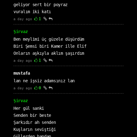
geliyor sert bir poyraz
vuralım iki katı
1
a day ago
Şirvaz
Ben meylimi üç güzele düşürdüm
Biri Şemsi biri Kamer ille Elif
Onların aşkıyla aklım şaşırdım
1
a day ago
mustafa
lan ne işsiz adamsınız lan
0
a day ago
Şirvaz
Her gül sanki
Senden bir beste
Şarkıdır ah senden
Kuşların seviştiği
Güllerden handan