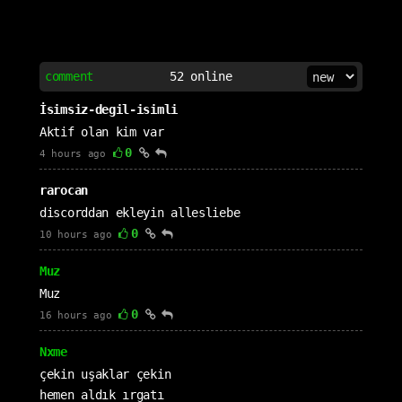
comment
52
online
İsimsiz-degil-isimli
Aktif olan kim var
0
4 hours ago
rarocan
discorddan ekleyin allesliebe
0
10 hours ago
Muz
Muz
0
16 hours ago
Nxme
çekin uşaklar çekin
hemen aldık ırgatı