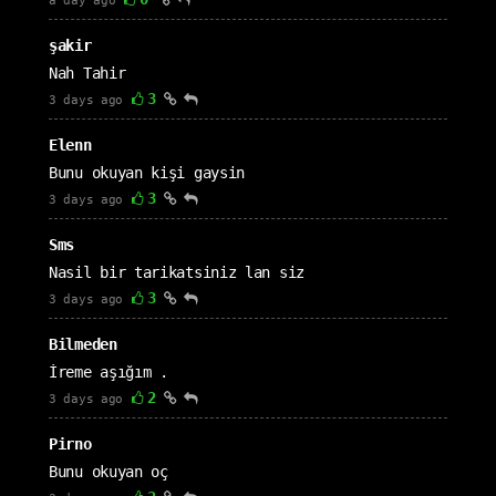
a day ago
şakir
Nah Tahir
3
3 days ago
Elenn
Bunu okuyan kişi gaysin
3
3 days ago
Sms
Nasil bir tarikatsiniz lan siz
3
3 days ago
Bilmeden
İreme aşığım .
2
3 days ago
Pirno
Bunu okuyan oç