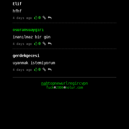
Elif
hfhf
0
4 days ago
osuransuaygırı
inanılmaz bir gün
0
4 days ago
gerdekgecesi
uyanmak istemiyorum
0
4 days ago
cloudagiren
nah
top
new
url
reg
irc
vpn
fuck
®
2006
©
nolur.com
buluta girsin
1
5 days ago
Kaan
hayata nah cektim
0
5 days ago