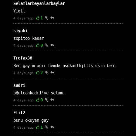
Selamlarbayanlarbaylar
Yigit
1
4 days ago
siyahi
topitop kasar
0
4 days ago
Trefax38
Ben ğayim ağır hemde asdkaslkjfllk skın beni
2
4 days ago
sadri
oğulcankadri'ye selam.
0
4 days ago
Elif2
bunu okuyan gay
1
4 days ago