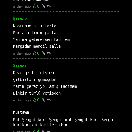
0
a day ago
Şirvaz
Köprünün altı tarla
Parla altınım parla
Yanıma gelemezsen Fadimem
Karşıdan mendil salla
0
a day ago
Şirvaz
Deve gelir inişten
Çılbırları gümüşden
Yarim çerez yollamış Fadimem
Binbir türlü yemişden
0
a day ago
Mustawa
Mal Şengül kurt Şengül mal Şengül kurt Şengül
kurtkurtkurtkuttleriskim
0