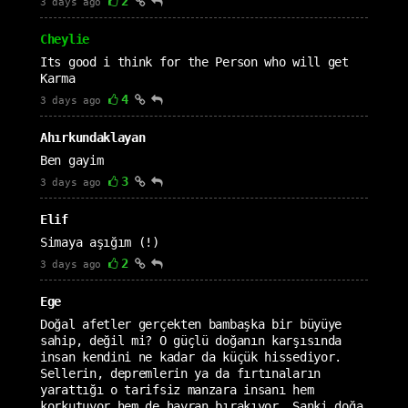
2
3 days ago
Cheylie
Its good i think for the Person who will get
Karma
4
3 days ago
Ahırkundaklayan
Ben gayim
3
3 days ago
Elif
Simaya aşığım (!)
2
3 days ago
Ege
Doğal afetler gerçekten bambaşka bir büyüye
sahip, değil mi? O güçlü doğanın karşısında
insan kendini ne kadar da küçük hissediyor.
Sellerin, depremlerin ya da fırtınaların
yarattığı o tarifsiz manzara insanı hem
korkutuyor hem de hayran bırakıyor. Sanki doğa