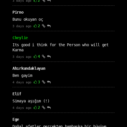
2
3 days ago
Pirno
Bunu okuyan oç
2
3 days ago
Cheylie
Its good i think for the Person who will get
Karma
4
3 days ago
Ahırkundaklayan
Ben gayim
3
4 days ago
Elif
Simaya aşığım (!)
2
4 days ago
Ege
Doğal afetler gerçekten bambaşka bir büyüye