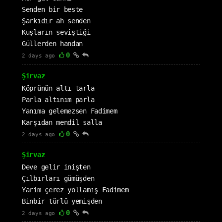
Senden bir beste
Şarkıdır ah senden
Kuşların seviştiği
Güllerden handan
0
2 days ago
Şirvaz
Köprünün altı tarla
Parla altınım parla
Yanıma gelemezsen Fadimem
Karşıdan mendil salla
0
2 days ago
Şirvaz
Deve gelir inişten
Çılbırları gümüşden
Yarim çerez yollamış Fadimem
Binbir türlü yemişden
0
2 days ago