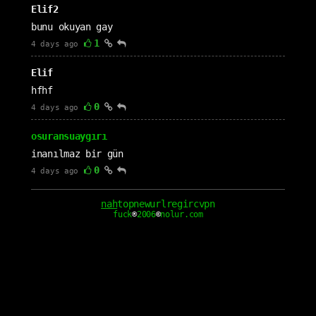
Elif2
bunu okuyan gay
1
4 days ago
Elif
hfhf
0
4 days ago
osuransuaygırı
inanılmaz bir gün
0
4 days ago
gerdekgecesi
nah
top
new
url
reg
irc
vpn
fuck
®
2006
©
nolur.com
uyanmak istemiyorum
0
4 days ago
cloudagiren
buluta girsin
1
5 days ago