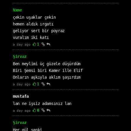
Nxme
çekin uşaklar çekin
hemen aldık ırgatı
geliyor sert bir poyraz
vuralım iki katı
1
a day ago
Şirvaz
Ben meylimi üç güzele düşürdüm
Biri Şemsi biri Kamer ille Elif
Onların aşkıyla aklım şaşırdım
1
a day ago
mustafa
lan ne işsiz adamsınız lan
0
a day ago
Şirvaz
Her gül sanki