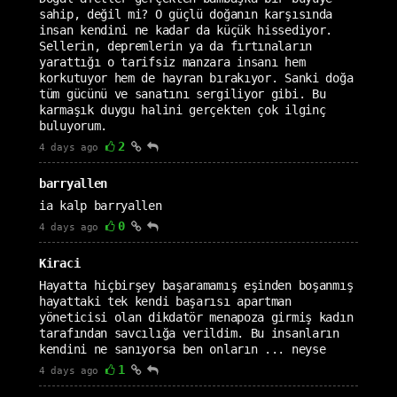
sahip, değil mi? O güçlü doğanın karşısında
insan kendini ne kadar da küçük hissediyor.
Sellerin, depremlerin ya da fırtınaların
yarattığı o tarifsiz manzara insanı hem
korkutuyor hem de hayran bırakıyor. Sanki doğa
tüm gücünü ve sanatını sergiliyor gibi. Bu
karmaşık duygu halini gerçekten çok ilginç
buluyorum.
2
4 days ago
barryallen
ia kalp barryallen
0
4 days ago
Kiraci
Hayatta hiçbirşey başaramamış eşinden boşanmış
hayattaki tek kendi başarısı apartman
yöneticisi olan dikdatör menapoza girmiş kadın
tarafından savcılığa verildim. Bu insanların
kendini ne sanıyorsa ben onların ... neyse
1
4 days ago