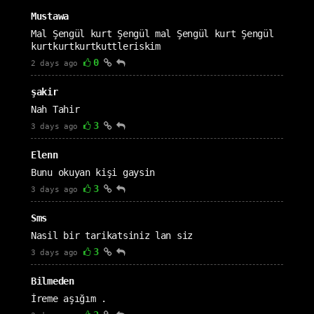
Mustawa
Mal Şengül kurt Şengül mal Şengül kurt Şengül
kurtkurtkurtkuttleriskim
0
2 days ago
şakir
Nah Tahir
3
3 days ago
Elenn
Bunu okuyan kişi gaysin
3
3 days ago
Sms
Nasil bir tarikatsiniz lan siz
3
3 days ago
Bilmeden
İreme aşığım .