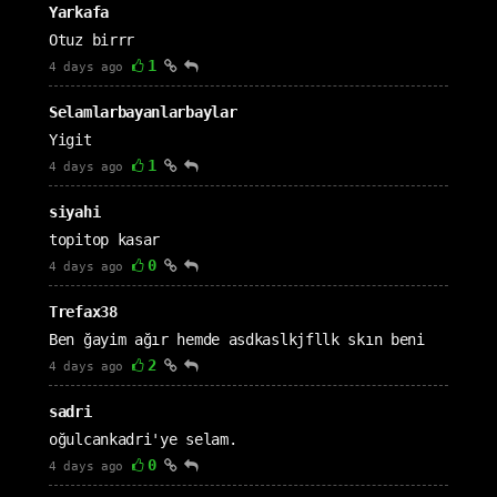
Yarkafa
Otuz birrr
1
4 days ago
Selamlarbayanlarbaylar
Yigit
1
4 days ago
siyahi
topitop kasar
0
4 days ago
Trefax38
Ben ğayim ağır hemde asdkaslkjfllk skın beni
2
4 days ago
sadri
oğulcankadri'ye selam.
0
4 days ago