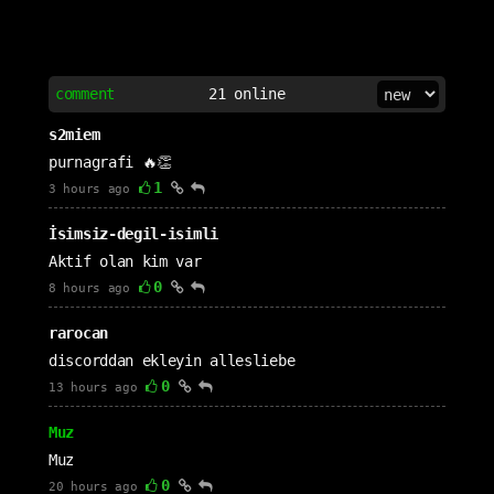
comment
21
online
s2miem
purnagrafi 🔥👏
1
3 hours ago
İsimsiz-degil-isimli
Aktif olan kim var
0
8 hours ago
rarocan
discorddan ekleyin allesliebe
0
13 hours ago
Muz
Muz
0
20 hours ago