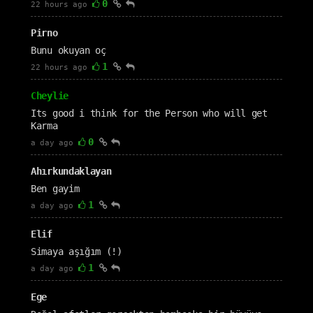
0
22 hours ago
Pirno
Bunu okuyan oç
1
22 hours ago
Cheylie
Its good i think for the Person who will get
Karma
0
a day ago
Ahırkundaklayan
Ben gayim
1
a day ago
Elif
Simaya aşığım (!)
1
a day ago
Ege