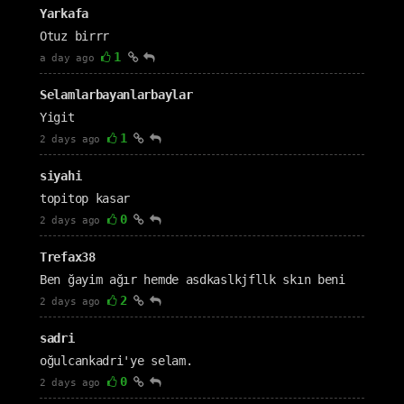
Yarkafa
Otuz birrr
1
a day ago
Selamlarbayanlarbaylar
Yigit
1
2 days ago
siyahi
topitop kasar
0
2 days ago
Trefax38
Ben ğayim ağır hemde asdkaslkjfllk skın beni
2
2 days ago
sadri
oğulcankadri'ye selam.
0
2 days ago