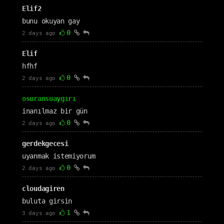
Elif2
bunu okuyan gay
0
2 days ago
Elif
hfhf
0
2 days ago
osuransuaygırı
inanılmaz bir gün
0
2 days ago
gerdekgecesi
uyanmak istemiyorum
0
2 days ago
cloudagiren
buluta girsin
1
3 days ago