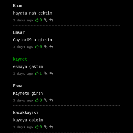
Kaan
hayata nah cektim
0
3 days ago
Emsar
Gaylor69 a girsin
0
3 days ago
kıymet
esmaya çaktım
1
3 days ago
Esma
Kıymete girsn
0
3 days ago
kacakkayisi
kayaya asigim
0
3 days ago