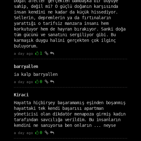
Doğal afetler gerçekten bambaşka bir büyüye
sahip, değil mi? O güçlü doğanın karşısında
insan kendini ne kadar da küçük hissediyor.
Sellerin, depremlerin ya da fırtınaların
yarattığı o tarifsiz manzara insanı hem
korkutuyor hem de hayran bırakıyor. Sanki doğa
tüm gücünü ve sanatını sergiliyor gibi. Bu
karmaşık duygu halini gerçekten çok ilginç
buluyorum.
1
a day ago
barryallen
ia kalp barryallen
0
a day ago
Kiraci
Hayatta hiçbirşey başaramamış eşinden boşanmış
hayattaki tek kendi başarısı apartman
yöneticisi olan dikdatör menapoza girmiş kadın
tarafından savcılığa verildim. Bu insanların
kendini ne sanıyorsa ben onların ... neyse
0
a day ago