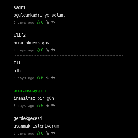
sadri
oğulcankadri'ye selam.
0
3 days ago
Elif2
bunu okuyan gay
0
3 days ago
Elif
hfhf
0
3 days ago
osuransuaygırı
inanılmaz bir gün
0
3 days ago
gerdekgecesi
uyanmak istemiyorum
0
3 days ago