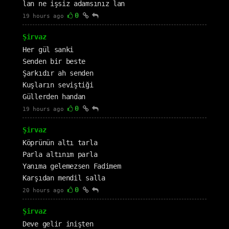
lan ne işsiz adamsınız lan
0
19 hours ago
Şirvaz
Her gül sanki
Senden bir beste
Şarkıdır ah senden
Kuşların seviştiği
Güllerden handan
0
19 hours ago
Şirvaz
Köprünün altı tarla
Parla altınım parla
Yanıma gelemezsen Fadimem
Karşıdan mendil salla
0
20 hours ago
Şirvaz
Deve gelir inişten