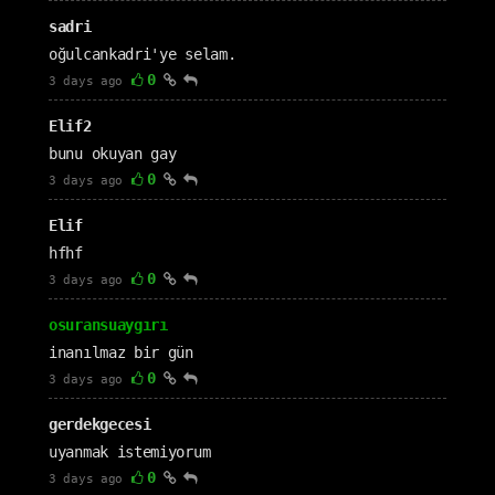
sadri
oğulcankadri'ye selam.
0
3 days ago
Elif2
bunu okuyan gay
0
3 days ago
Elif
hfhf
0
3 days ago
osuransuaygırı
inanılmaz bir gün
0
3 days ago
gerdekgecesi
uyanmak istemiyorum
0
3 days ago