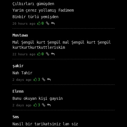
Çılbırları gümüşden
Yarim çerez yollamış Fadimem
Binbir türlü yemişden
0
20 hours ago
Mustawa
Mal Şengül kurt Şengül mal Şengül kurt Şengül
kurtkurtkurtkuttleriskim
0
22 hours ago
şakir
Nah Tahir
3
2 days ago
Elenn
Bunu okuyan kişi gaysin
3
2 days ago
Sms
Nasil bir tarikatsiniz lan siz