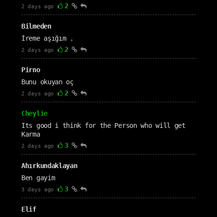
2
2 days ago
Bilmeden
İreme aşığım .
2
2 days ago
Pirno
Bunu okuyan oç
2
2 days ago
Cheylie
Its good i think for the Person who will get
Karma
3
2 days ago
Ahırkundaklayan
Ben gayim
3
3 days ago
Elif