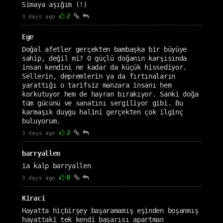
Simaya aşığım (!)
2
3 days ago
Ege
Doğal afetler gerçekten bambaşka bir büyüye
sahip, değil mi? O güçlü doğanın karşısında
insan kendini ne kadar da küçük hissediyor.
Sellerin, depremlerin ya da fırtınaların
yarattığı o tarifsiz manzara insanı hem
korkutuyor hem de hayran bırakıyor. Sanki doğa
tüm gücünü ve sanatını sergiliyor gibi. Bu
karmaşık duygu halini gerçekten çok ilginç
buluyorum.
2
3 days ago
barryallen
ia kalp barryallen
0
3 days ago
Kiraci
Hayatta hiçbirşey başaramamış eşinden boşanmış
hayattaki tek kendi başarısı apartman