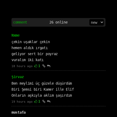
comment
26
online
Nxme
çekin uşaklar çekin
hemen aldık ırgatı
geliyor sert bir poyraz
vuralım iki katı
1
18 hours ago
Şirvaz
Ben meylimi üç güzele düşürdüm
Biri Şemsi biri Kamer ille Elif
Onların aşkıyla aklım şaşırdım
1
19 hours ago
mustafa