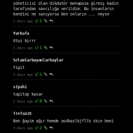
yöneticisi olan dikdatör menapoza girmiş kadın
tarafından savcılığa verildim. Bu insanların
kendini ne sanıyorsa ben onların ... neyse
1
3 days ago
Yarkafa
Otuz birrr
1
3 days ago
Selamlarbayanlarbaylar
Yigit
1
3 days ago
siyahi
topitop kasar
0
3 days ago
Trefax38
Ben ğayim ağır hemde asdkaslkjfllk skın beni
2
3 days ago